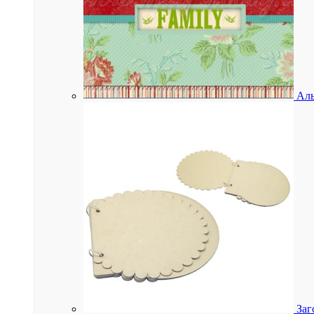
Аль
Заг