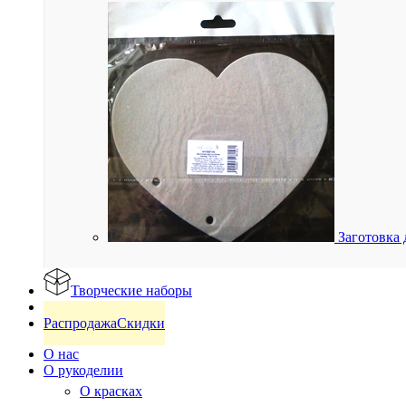
Заготовка 
Творческие наборы
Готовые изделия
Распродажа
Скидки
О нас
О рукоделии
О красках