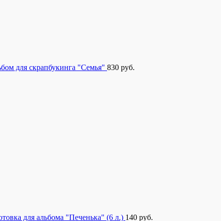
бом для скрапбукинга "Семья"
830
руб.
отовка для альбома "Печенька" (6 л.)
140
руб.