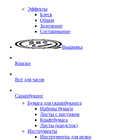
Эффекты
Блеск
Объем
Золочение
Состаривание
Вышивка
Краски
Всё для часов
Скрапбукинг
Бумага для скрапбукинга
Наборы бумаги
Листы с рисунком
Крафтбумага
Листы (кардсток)
Инструменты
Инструменты для резки