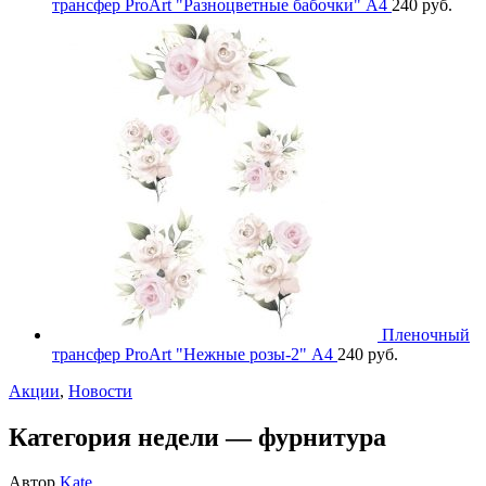
трансфер ProArt "Разноцветные бабочки" А4
240
руб.
Пленочный
трансфер ProArt "Нежные розы-2" А4
240
руб.
Акции
,
Новости
Категория недели — фурнитура
Автор
Kate