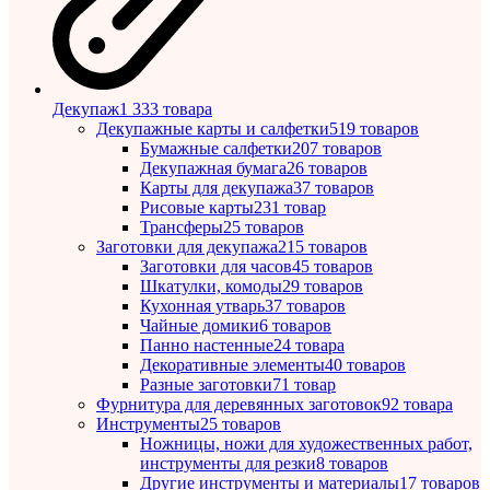
Декупаж
1 333 товара
Декупажные карты и салфетки
519 товаров
Бумажные салфетки
207 товаров
Декупажная бумага
26 товаров
Карты для декупажа
37 товаров
Рисовые карты
231 товар
Трансферы
25 товаров
Заготовки для декупажа
215 товаров
Заготовки для часов
45 товаров
Шкатулки, комоды
29 товаров
Кухонная утварь
37 товаров
Чайные домики
6 товаров
Панно настенные
24 товара
Декоративные элементы
40 товаров
Разные заготовки
71 товар
Фурнитура для деревянных заготовок
92 товара
Инструменты
25 товаров
Ножницы, ножи для художественных работ,
инструменты для резки
8 товаров
Другие инструменты и материалы
17 товаров