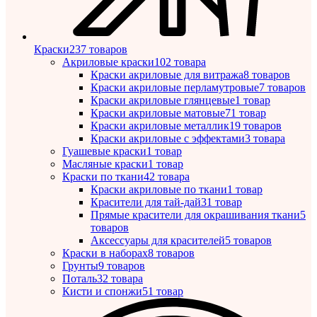
Краски
237 товаров
Акриловые краски
102 товара
Краски акриловые для витража
8 товаров
Краски акриловые перламутровые
7 товаров
Краски акриловые глянцевые
1 товар
Краски акриловые матовые
71 товар
Краски акриловые металлик
19 товаров
Краски акриловые с эффектами
3 товара
Гуашевые краски
1 товар
Масляные краски
1 товар
Краски по ткани
42 товара
Краски акриловые по ткани
1 товар
Красители для тай-дай
31 товар
Прямые красители для окрашивания ткани
5
товаров
Аксессуары для красителей
5 товаров
Краски в наборах
8 товаров
Грунты
9 товаров
Поталь
32 товара
Кисти и спонжи
51 товар