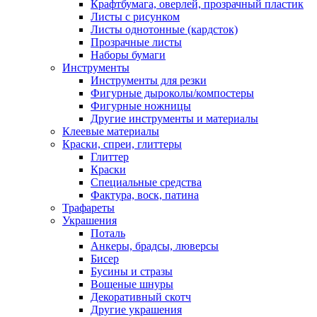
Крафтбумага, оверлей, прозрачный пластик
Листы c рисунком
Листы однотонные (кардсток)
Прозрачные листы
Наборы бумаги
Инструменты
Инструменты для резки
Фигурные дыроколы/компостеры
Фигурные ножницы
Другие инструменты и материалы
Клеевые материалы
Краски, спреи, глиттеры
Глиттер
Краски
Специальные средства
Фактура, воск, патина
Трафареты
Украшения
Поталь
Анкеры, брадсы, люверсы
Бисер
Бусины и стразы
Вощеные шнуры
Декоративный скотч
Другие украшения