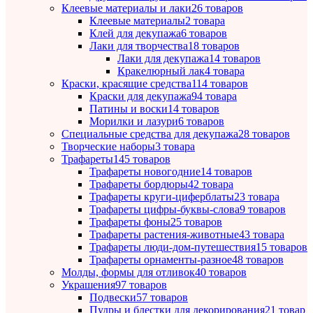
Клеевые материалы и лаки
26 товаров
Клеевые материалы
2 товара
Клей для декупажа
6 товаров
Лаки для творчества
18 товаров
Лаки для декупажа
14 товаров
Кракелюрный лак
4 товара
Краски, красящие средства
114 товаров
Краски для декупажа
94 товара
Патины и воски
14 товаров
Морилки и лазури
6 товаров
Специальные средства для декупажа
28 товаров
Творческие наборы
3 товара
Трафареты
145 товаров
Трафареты новогодние
14 товаров
Трафареты бордюры
42 товара
Трафареты круги-циферблаты
23 товара
Трафареты цифры-буквы-слова
9 товаров
Трафареты фоны
25 товаров
Трафареты растения-животные
43 товара
Трафареты люди-дом-путешествия
15 товаров
Трафареты орнаменты-разное
48 товаров
Молды, формы для отливок
40 товаров
Украшения
97 товаров
Подвески
57 товаров
Пудры и блестки для декорирования
21 товар