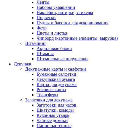
Ленты
Наборы украшений
Наклейки, натирки, стикеры
Подвески
Пудры и блестки для декорирования
Фетр
Цветы и листья
Чипборд (картонные элементы, вырубка)
Штампинг
Акриловые блоки
Штампы
Штемпельные подушечки
Декупаж
Декупажные карты и салфетки
Бумажные салфетки
Декупажная бумага
Карты для декупажа
Рисовые карты
Трансферы
Заготовки для декупажа
Заготовки для часов
Шкатулки, комоды
Кухонная утварь
Чайные домики
Панно настенные