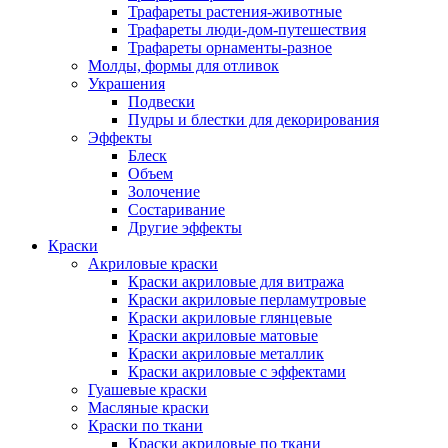
Трафареты растения-животные
Трафареты люди-дом-путешествия
Трафареты орнаменты-разное
Молды, формы для отливок
Украшения
Подвески
Пудры и блестки для декорирования
Эффекты
Блеск
Объем
Золочение
Состаривание
Другие эффекты
Краски
Акриловые краски
Краски акриловые для витража
Краски акриловые перламутровые
Краски акриловые глянцевые
Краски акриловые матовые
Краски акриловые металлик
Краски акриловые с эффектами
Гуашевые краски
Масляные краски
Краски по ткани
Краски акриловые по ткани