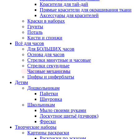
Красители для тай-дай
Прямые красители для окрашивания ткани
Аксессуары для красителей
Краски в наборах
Грунты
Поталь
Кисти и спонжи
Всё для часов
Для БОЛЬШИХ часов
Основа для часов
Стрелки минутные и часовые
Стрелки секундные
Часовые механизмы
Цифры и циферблаты
Детям
Дошкольникам
Пайетки
Шнуровка
Школьникам
Мыло своими руками
Лоскутное шитьё (пэчворк)
Фрески
Творческие наборы
Картины раскраски
Раскраски по эскизам