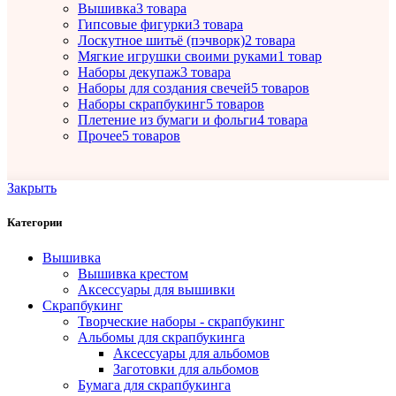
Вышивка
3 товара
Гипсовые фигурки
3 товара
Лоскутное шитьё (пэчворк)
2 товара
Мягкие игрушки своими руками
1 товар
Наборы декупаж
3 товара
Наборы для создания свечей
5 товаров
Наборы скрапбукинг
5 товаров
Плетение из бумаги и фольги
4 товара
Прочее
5 товаров
Закрыть
Категории
Вышивка
Вышивка крестом
Аксессуары для вышивки
Скрапбукинг
Творческие наборы - скрапбукинг
Альбомы для скрапбукинга
Аксессуары для альбомов
Заготовки для альбомов
Бумага для скрапбукинга