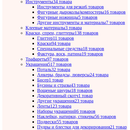
Инструменты
34 товара
Инструменты для резки
6 товаров
Фигурные дыроколы/компостеры
16 товаров
Фигурные ножницы
5 товаров
Другие инструменты и материалы
7 товаров
Клеевые материалы
3 товара
Краски, спреи, глиттеры
138 товаров
Глиттер
11 товаров
Краски
94 товара
Специальные средства
18 товаров
Фактура, воск, патина
19 товаров
Трафареты
97 товаров
Украшения
517 товаров
Поталь
32 товара
Анкеры, брадсы, люверсы
24 товара
Бисер
1 товар
Бусины и стразы
43 товара
Вощеные шнуры
18 товаров
Декоративный скотч
1 товар
Другие украшения
23 товара
Ленты
123 товара
Наборы украшений
6 товаров
Наклейки, натирки, стикеры
56 товаров
Подвески
55 товаров
Пудры и блестки для декорирования
21 товар