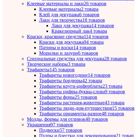
Клеевые материалы и лаки
26 товаров
Клеевые материалы
2 товара
Клей для декупажа
6 товаров
Лаки для творчества
18 товаров
Лаки для декупажа
14 товаров
Кракелюрный лак
4 товара
Краски, красящие средства
114 товаров
Краски для декупажа
94 товара
Патины и воски
14 товаров
Морилки и лазури
6 товаров
Специальные средства для декупажа
28 товаров
Творческие наборы
3 товара
Трафареты
145 товаров
Трафареты новогодние
14 товаров
Трафареты бордюры
42 товара
Трафареты круги-циферблаты
23 товара
Трафареты цифры-буквы-слова
9 товаров
Трафареты фоны
25 товаров
Трафареты растения-животные
43 товара
Трафареты люди-дом-путешествия
15 товаров
Трафареты орнаменты-разное
48 товаров
Молды, формы для отливок
40 товаров
Украшения
97 товаров
Подвески
57 товаров
Пудры и блестки для декорирования
21 товар