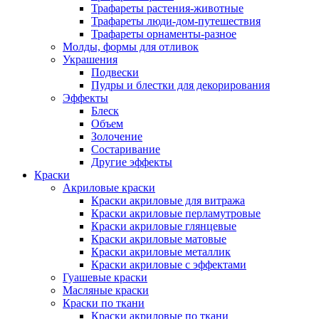
Трафареты растения-животные
Трафареты люди-дом-путешествия
Трафареты орнаменты-разное
Молды, формы для отливок
Украшения
Подвески
Пудры и блестки для декорирования
Эффекты
Блеск
Объем
Золочение
Состаривание
Другие эффекты
Краски
Акриловые краски
Краски акриловые для витража
Краски акриловые перламутровые
Краски акриловые глянцевые
Краски акриловые матовые
Краски акриловые металлик
Краски акриловые с эффектами
Гуашевые краски
Масляные краски
Краски по ткани
Краски акриловые по ткани