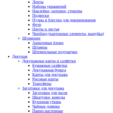
Ленты
Наборы украшений
Наклейки, натирки, стикеры
Подвески
Пудры и блестки для декорирования
Фетр
Цветы и листья
Чипборд (картонные элементы, вырубка)
Штампинг
Акриловые блоки
Штампы
Штемпельные подушечки
Декупаж
Декупажные карты и салфетки
Бумажные салфетки
Декупажная бумага
Карты для декупажа
Рисовые карты
Трансферы
Заготовки для декупажа
Заготовки для часов
Шкатулки, комоды
Кухонная утварь
Чайные домики
Панно настенные