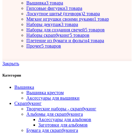
Вышивка
3 товара
Гипсовые фигурки
3 товара
Лоскутное шитьё (пэчворк)
2 товара
Мягкие игрушки своими руками
1 товар
Наборы декупаж
3 товара
Наборы для создания свечей
5 товаров
Наборы скрапбукинг
5 товаров
Плетение из бумаги и фольги
4 товара
Прочее
5 товаров
Закрыть
Категории
Вышивка
Вышивка крестом
Аксессуары для вышивки
Скрапбукинг
Творческие наборы - скрапбукинг
Альбомы для скрапбукинга
Аксессуары для альбомов
Заготовки для альбомов
Бумага для скрапбукинга