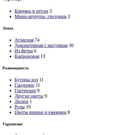
Крючки и петли
3
Мини-шурупы, гвоздики
2
Лента
Атласная
74
Декоративная с рисунком
30
Из фетра
6
Капроновая
13
Разновидность
Бутоны роз
11
Гардении
11
Гортензии
9
Другие цветы
9
Лилии
1
Розы
19
Цветы вишни и ежевики
8
Украшение