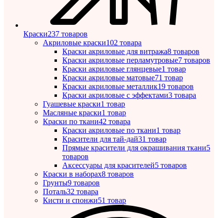
Краски
237 товаров
Акриловые краски
102 товара
Краски акриловые для витража
8 товаров
Краски акриловые перламутровые
7 товаров
Краски акриловые глянцевые
1 товар
Краски акриловые матовые
71 товар
Краски акриловые металлик
19 товаров
Краски акриловые с эффектами
3 товара
Гуашевые краски
1 товар
Масляные краски
1 товар
Краски по ткани
42 товара
Краски акриловые по ткани
1 товар
Красители для тай-дай
31 товар
Прямые красители для окрашивания ткани
5
товаров
Аксессуары для красителей
5 товаров
Краски в наборах
8 товаров
Грунты
9 товаров
Поталь
32 товара
Кисти и спонжи
51 товар