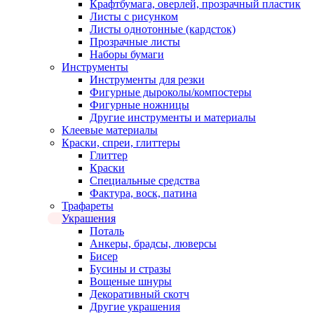
Крафтбумага, оверлей, прозрачный пластик
Листы c рисунком
Листы однотонные (кардсток)
Прозрачные листы
Наборы бумаги
Инструменты
Инструменты для резки
Фигурные дыроколы/компостеры
Фигурные ножницы
Другие инструменты и материалы
Клеевые материалы
Краски, спреи, глиттеры
Глиттер
Краски
Специальные средства
Фактура, воск, патина
Трафареты
Украшения
Поталь
Анкеры, брадсы, люверсы
Бисер
Бусины и стразы
Вощеные шнуры
Декоративный скотч
Другие украшения