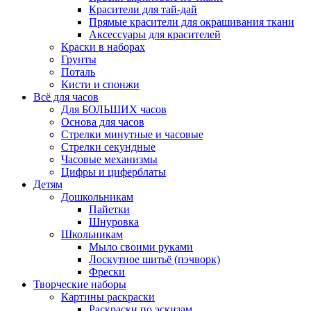
Красители для тай-дай
Прямые красители для окрашивания ткани
Аксессуары для красителей
Краски в наборах
Грунты
Поталь
Кисти и спонжи
Всё для часов
Для БОЛЬШИХ часов
Основа для часов
Стрелки минутные и часовые
Стрелки секундные
Часовые механизмы
Цифры и циферблаты
Детям
Дошкольникам
Пайетки
Шнуровка
Школьникам
Мыло своими руками
Лоскутное шитьё (пэчворк)
Фрески
Творческие наборы
Картины раскраски
Раскраски по эскизам