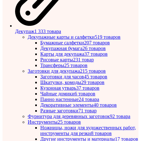
Декупаж
1 333 товара
Декупажные карты и салфетки
519 товаров
Бумажные салфетки
207 товаров
Декупажная бумага
26 товаров
Карты для декупажа
37 товаров
Рисовые карты
231 товар
Трансферы
25 товаров
Заготовки для декупажа
215 товаров
Заготовки для часов
45 товаров
Шкатулки, комоды
29 товаров
Кухонная утварь
37 товаров
Чайные домики
6 товаров
Панно настенные
24 товара
Декоративные элементы
40 товаров
Разные заготовки
71 товар
Фурнитура для деревянных заготовок
92 товара
Инструменты
25 товаров
Ножницы, ножи для художественных работ,
инструменты для резки
8 товаров
Другие инструменты и материалы
17 товаров