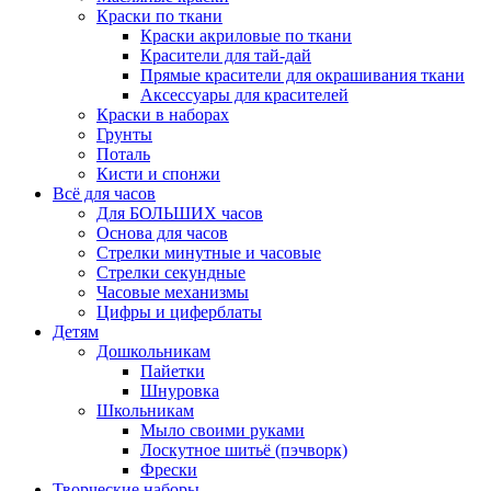
Краски по ткани
Краски акриловые по ткани
Красители для тай-дай
Прямые красители для окрашивания ткани
Аксессуары для красителей
Краски в наборах
Грунты
Поталь
Кисти и спонжи
Всё для часов
Для БОЛЬШИХ часов
Основа для часов
Стрелки минутные и часовые
Стрелки секундные
Часовые механизмы
Цифры и циферблаты
Детям
Дошкольникам
Пайетки
Шнуровка
Школьникам
Мыло своими руками
Лоскутное шитьё (пэчворк)
Фрески
Творческие наборы