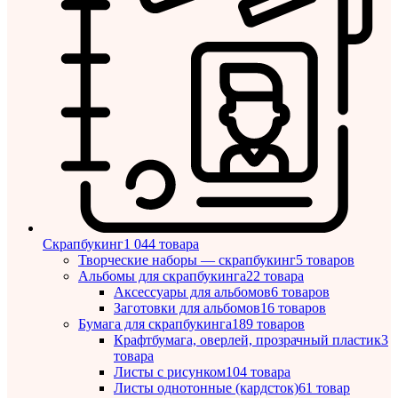
Скрапбукинг
1 044 товара
Творческие наборы — скрапбукинг
5 товаров
Альбомы для скрапбукинга
22 товара
Аксессуары для альбомов
6 товаров
Заготовки для альбомов
16 товаров
Бумага для скрапбукинга
189 товаров
Крафтбумага, оверлей, прозрачный пластик
3
товара
Листы c рисунком
104 товара
Листы однотонные (кардсток)
61 товар