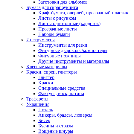
Заготовки для альбомов
Бумага для скрапбукинга
Крафтбумага, оверлей, прозрачный пластик
Листы c рисунком
Листы однотонные (кардсток)
Прозрачные листы
Наборы бумаги
Инструменты
Инструменты для резки
Фигурные дыроколы/компостеры
Фигурные ножницы
Другие инструменты и материалы
Клеевые материалы
Краски, спреи, глиттеры
Глиттер
Краски
Специальные средства
Фактура, воск, патина
Трафареты
Украшения
Поталь
Анкеры, брадсы, люверсы
Бисер
Бусины и стразы
Вощеные шнуры