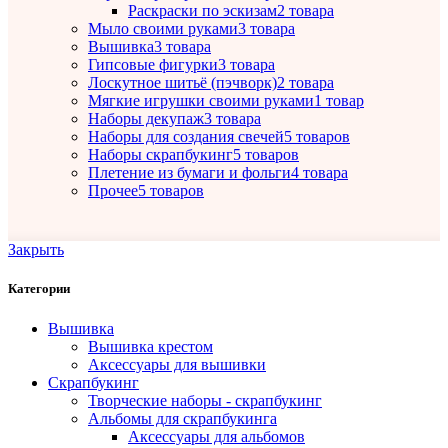
Раскраски по эскизам
2 товара
Мыло своими руками
3 товара
Вышивка
3 товара
Гипсовые фигурки
3 товара
Лоскутное шитьё (пэчворк)
2 товара
Мягкие игрушки своими руками
1 товар
Наборы декупаж
3 товара
Наборы для создания свечей
5 товаров
Наборы скрапбукинг
5 товаров
Плетение из бумаги и фольги
4 товара
Прочее
5 товаров
Закрыть
Категории
Вышивка
Вышивка крестом
Аксессуары для вышивки
Скрапбукинг
Творческие наборы - скрапбукинг
Альбомы для скрапбукинга
Аксессуары для альбомов