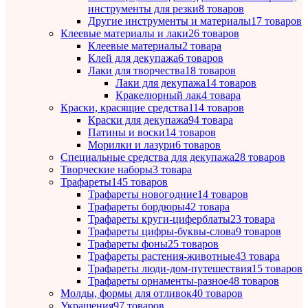
инструменты для резки
8 товаров
Другие инструменты и материалы
17 товаров
Клеевые материалы и лаки
26 товаров
Клеевые материалы
2 товара
Клей для декупажа
6 товаров
Лаки для творчества
18 товаров
Лаки для декупажа
14 товаров
Кракелюрный лак
4 товара
Краски, красящие средства
114 товаров
Краски для декупажа
94 товара
Патины и воски
14 товаров
Морилки и лазури
6 товаров
Специальные средства для декупажа
28 товаров
Творческие наборы
3 товара
Трафареты
145 товаров
Трафареты новогодние
14 товаров
Трафареты бордюры
42 товара
Трафареты круги-циферблаты
23 товара
Трафареты цифры-буквы-слова
9 товаров
Трафареты фоны
25 товаров
Трафареты растения-животные
43 товара
Трафареты люди-дом-путешествия
15 товаров
Трафареты орнаменты-разное
48 товаров
Молды, формы для отливок
40 товаров
Украшения
97 товаров