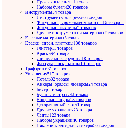
Прозрачные листы
1 товар
Наборы бумаги
20 товаров
Инструменты
34 товара
Инструменты для резки
6 товаров
Фигурные дыроколы/компостеры
16 товаров
Фигурные ножницы
5 товаров
Другие инструменты и материалы
7 товаров
Клеевые материалы
3 товара
Краски, спреи, глиттеры
138 товаров
Глиттер
11 товаров
Краски
94 товара
Специальные средства
18 товаров
Фактура, воск, патина
19 товаров
Трафареты
97 товаров
Украшения
517 товаров
Поталь
32 товара
Анкеры, брадсы, люверсы
24 товара
Бисер
1 товар
Бусины и стразы
43 товара
Вощеные шнуры
18 товаров
Декоративный скотч
1 товар
Другие украшения
23 товара
Ленты
123 товара
Наборы украшений
6 товаров
Наклейки, натирки, стикеры
56 товаров