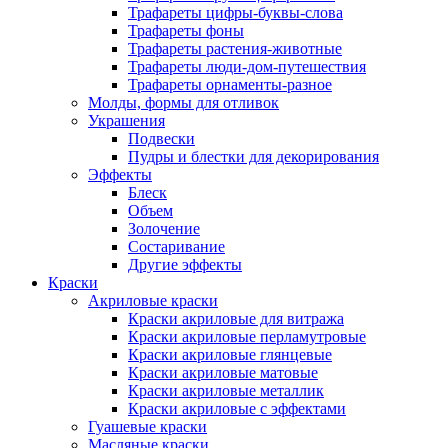
Трафареты цифры-буквы-слова
Трафареты фоны
Трафареты растения-животные
Трафареты люди-дом-путешествия
Трафареты орнаменты-разное
Молды, формы для отливок
Украшения
Подвески
Пудры и блестки для декорирования
Эффекты
Блеск
Объем
Золочение
Состаривание
Другие эффекты
Краски
Акриловые краски
Краски акриловые для витража
Краски акриловые перламутровые
Краски акриловые глянцевые
Краски акриловые матовые
Краски акриловые металлик
Краски акриловые с эффектами
Гуашевые краски
Масляные краски