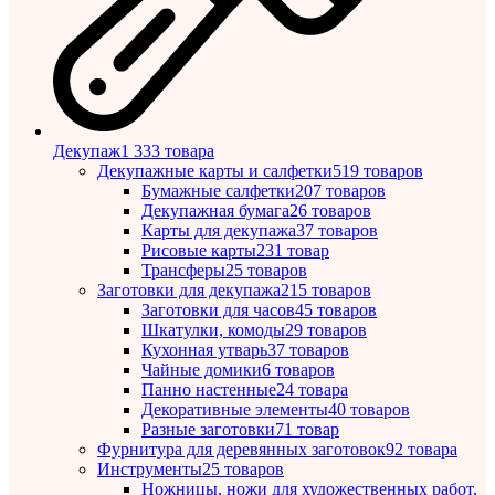
Декупаж
1 333 товара
Декупажные карты и салфетки
519 товаров
Бумажные салфетки
207 товаров
Декупажная бумага
26 товаров
Карты для декупажа
37 товаров
Рисовые карты
231 товар
Трансферы
25 товаров
Заготовки для декупажа
215 товаров
Заготовки для часов
45 товаров
Шкатулки, комоды
29 товаров
Кухонная утварь
37 товаров
Чайные домики
6 товаров
Панно настенные
24 товара
Декоративные элементы
40 товаров
Разные заготовки
71 товар
Фурнитура для деревянных заготовок
92 товара
Инструменты
25 товаров
Ножницы, ножи для художественных работ,