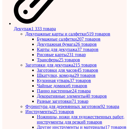
Декупаж
1 333 товара
Декупажные карты и салфетки
519 товаров
Бумажные салфетки
207 товаров
Декупажная бумага
26 товаров
Карты для декупажа
37 товаров
Рисовые карты
231 товар
Трансферы
25 товаров
Заготовки для декупажа
215 товаров
Заготовки для часов
45 товаров
Шкатулки, комоды
29 товаров
Кухонная утварь
37 товаров
Чайные домики
6 товаров
Панно настенные
24 товара
Декоративные элементы
40 товаров
Разные заготовки
71 товар
Фурнитура для деревянных заготовок
92 товара
Инструменты
25 товаров
Ножницы, ножи для художественных работ,
инструменты для резки
8 товаров
Другие инструменты и материалы
17 товаров