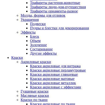
Трафареты растения-животные
Трафареты люди-дом-путешествия
Трафареты орнаменты-разное
Молды, формы для отливок
Украшения
Подвески
Пудры и блестки для декорирования
Эффекты
Блеск
Объем
Золочение
Состаривание
Другие эффекты
Краски
Акриловые краски
Краски акриловые для витража
Краски акриловые перламутровые
Краски акриловые глянцевые
Краски акриловые матовые
Краски акриловые металлик
Краски акриловые с эффектами
Гуашевые краски
Масляные краски
Краски по ткани
Краски акриловые по ткани