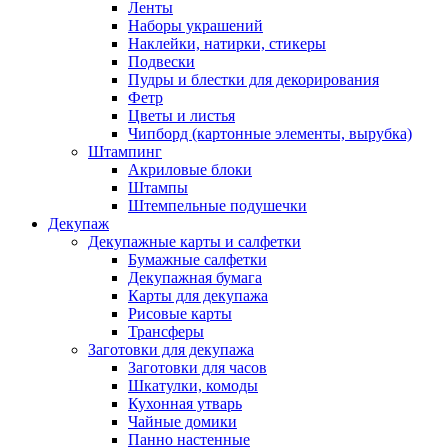
Ленты
Наборы украшений
Наклейки, натирки, стикеры
Подвески
Пудры и блестки для декорирования
Фетр
Цветы и листья
Чипборд (картонные элементы, вырубка)
Штампинг
Акриловые блоки
Штампы
Штемпельные подушечки
Декупаж
Декупажные карты и салфетки
Бумажные салфетки
Декупажная бумага
Карты для декупажа
Рисовые карты
Трансферы
Заготовки для декупажа
Заготовки для часов
Шкатулки, комоды
Кухонная утварь
Чайные домики
Панно настенные