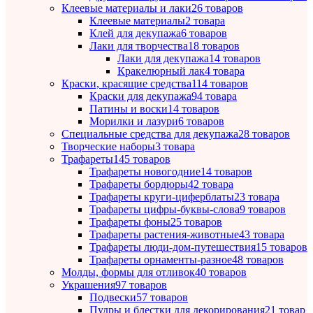
Клеевые материалы и лаки
26 товаров
Клеевые материалы
2 товара
Клей для декупажа
6 товаров
Лаки для творчества
18 товаров
Лаки для декупажа
14 товаров
Кракелюрный лак
4 товара
Краски, красящие средства
114 товаров
Краски для декупажа
94 товара
Патины и воски
14 товаров
Морилки и лазури
6 товаров
Специальные средства для декупажа
28 товаров
Творческие наборы
3 товара
Трафареты
145 товаров
Трафареты новогодние
14 товаров
Трафареты бордюры
42 товара
Трафареты круги-циферблаты
23 товара
Трафареты цифры-буквы-слова
9 товаров
Трафареты фоны
25 товаров
Трафареты растения-животные
43 товара
Трафареты люди-дом-путешествия
15 товаров
Трафареты орнаменты-разное
48 товаров
Молды, формы для отливок
40 товаров
Украшения
97 товаров
Подвески
57 товаров
Пудры и блестки для декорирования
21 товар