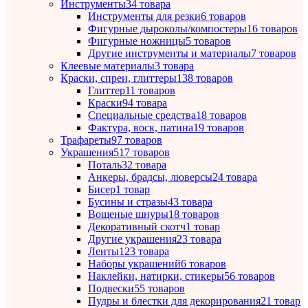
Инструменты
34 товара
Инструменты для резки
6 товаров
Фигурные дыроколы/компостеры
16 товаров
Фигурные ножницы
5 товаров
Другие инструменты и материалы
7 товаров
Клеевые материалы
3 товара
Краски, спреи, глиттеры
138 товаров
Глиттер
11 товаров
Краски
94 товара
Специальные средства
18 товаров
Фактура, воск, патина
19 товаров
Трафареты
97 товаров
Украшения
517 товаров
Поталь
32 товара
Анкеры, брадсы, люверсы
24 товара
Бисер
1 товар
Бусины и стразы
43 товара
Вощеные шнуры
18 товаров
Декоративный скотч
1 товар
Другие украшения
23 товара
Ленты
123 товара
Наборы украшений
6 товаров
Наклейки, натирки, стикеры
56 товаров
Подвески
55 товаров
Пудры и блестки для декорирования
21 товар