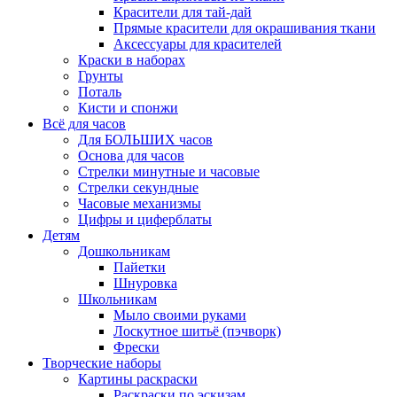
Красители для тай-дай
Прямые красители для окрашивания ткани
Аксессуары для красителей
Краски в наборах
Грунты
Поталь
Кисти и спонжи
Всё для часов
Для БОЛЬШИХ часов
Основа для часов
Стрелки минутные и часовые
Стрелки секундные
Часовые механизмы
Цифры и циферблаты
Детям
Дошкольникам
Пайетки
Шнуровка
Школьникам
Мыло своими руками
Лоскутное шитьё (пэчворк)
Фрески
Творческие наборы
Картины раскраски
Раскраски по эскизам