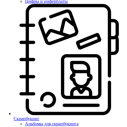
Цифры и циферблаты
Скрапбукинг
Альбомы для скрапбукинга