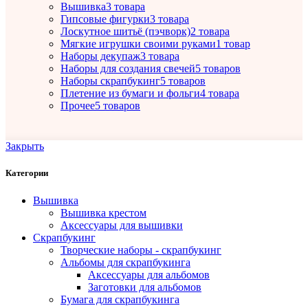
Вышивка
3 товара
Гипсовые фигурки
3 товара
Лоскутное шитьё (пэчворк)
2 товара
Мягкие игрушки своими руками
1 товар
Наборы декупаж
3 товара
Наборы для создания свечей
5 товаров
Наборы скрапбукинг
5 товаров
Плетение из бумаги и фольги
4 товара
Прочее
5 товаров
Закрыть
Категории
Вышивка
Вышивка крестом
Аксессуары для вышивки
Скрапбукинг
Творческие наборы - скрапбукинг
Альбомы для скрапбукинга
Аксессуары для альбомов
Заготовки для альбомов
Бумага для скрапбукинга