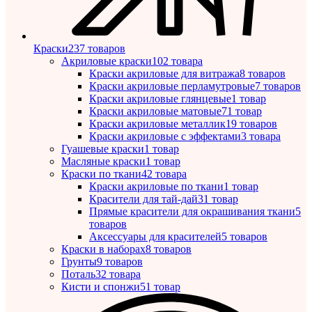
Краски
237 товаров
Акриловые краски
102 товара
Краски акриловые для витража
8 товаров
Краски акриловые перламутровые
7 товаров
Краски акриловые глянцевые
1 товар
Краски акриловые матовые
71 товар
Краски акриловые металлик
19 товаров
Краски акриловые с эффектами
3 товара
Гуашевые краски
1 товар
Масляные краски
1 товар
Краски по ткани
42 товара
Краски акриловые по ткани
1 товар
Красители для тай-дай
31 товар
Прямые красители для окрашивания ткани
5
товаров
Аксессуары для красителей
5 товаров
Краски в наборах
8 товаров
Грунты
9 товаров
Поталь
32 товара
Кисти и спонжи
51 товар