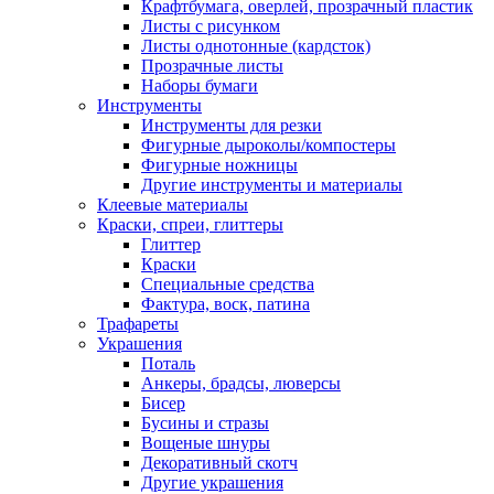
Крафтбумага, оверлей, прозрачный пластик
Листы c рисунком
Листы однотонные (кардсток)
Прозрачные листы
Наборы бумаги
Инструменты
Инструменты для резки
Фигурные дыроколы/компостеры
Фигурные ножницы
Другие инструменты и материалы
Клеевые материалы
Краски, спреи, глиттеры
Глиттер
Краски
Специальные средства
Фактура, воск, патина
Трафареты
Украшения
Поталь
Анкеры, брадсы, люверсы
Бисер
Бусины и стразы
Вощеные шнуры
Декоративный скотч
Другие украшения