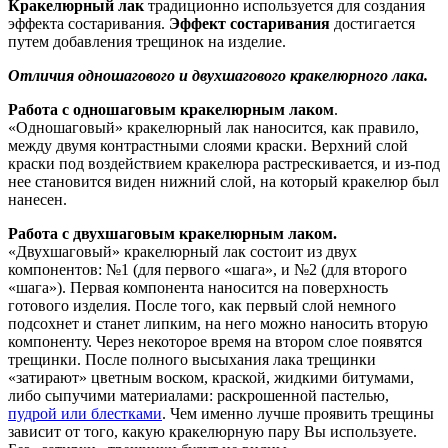
Кракелюрный лак
традиционно используется для создания
эффекта состаривания.
Эффект состаривания
достигается
путем добавления трещинок на изделие.
Отличия одношагового и двухшагового кракелюрного лака.
Работа с одношаговым кракелюрным лаком
.
«Одношаговый» кракелюрный лак наносится, как правило,
между двумя контрастными слоями краски. Верхний слой
краски под воздействием кракелюра растрескивается, и из-под
нее становится виден нижний слой, на который кракелюр был
нанесен.
Работа с двухшаговым кракелюрным лаком.
«Двухшаговый» кракелюрный лак состоит из двух
компонентов: №1 (для первого «шага», и №2 (для второго
«шага»). Первая компонента наносится на поверхность
готового изделия. После того, как первый слой немного
подсохнет и станет липким, на него можно наносить вторую
компоненту. Через некоторое время на втором слое появятся
трещинки. После полного высыхания лака трещинки
«затирают» цветным воском, краской, жидкими битумами,
либо сыпучими материалами: раскрошенной пастелью,
пудрой или блестками
. Чем именно лучше проявить трещины
зависит от того, какую кракелюрную пару Вы используете.