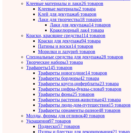
Клеевые материалы и лаки
26 товаров
Клеевые материалы
2 товара
Клей для декупажа
6 товаров
Лаки для творчества
18 товаров
Лаки для декупажа
14 товаров
Кракелюрный лак
4 товара
Краски, красящие средства
114 товаров
Краски для декупажа
94 товара
Патины и воски
14 товаров
Морилки и лазури
6 товаров
Специальные средства для декупажа
28 товаров
Творческие наборы
3 товара
Трафареты
145 товаров
Трафареты новогодние
14 товаров
Трафареты бордюры
42 товара
Трафареты круги-циферблаты
23 товара
Трафареты цифры-буквы-слова
9 товаров
Трафареты фоны
25 товаров
Трафареты растения-животные
43 товара
Трафареты люди-дом-путешествия
15 товаров
Трафареты орнаменты-разное
48 товаров
Молды, формы для отливок
40 товаров
Украшения
97 товаров
Подвески
57 товаров
Пудры и блестки для декорирования
21 товар