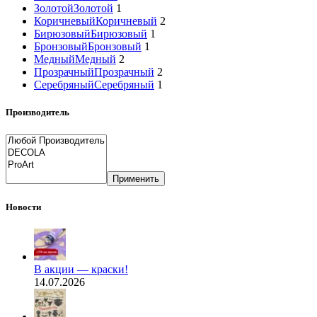
Золотой
Золотой
1
Коричневый
Коричневый
2
Бирюзовый
Бирюзовый
1
Бронзовый
Бронзовый
1
Медный
Медный
2
Прозрачный
Прозрачный
2
Серебряный
Серебряный
1
Производитель
Применить
Новости
В акции — краски!
14.07.2026