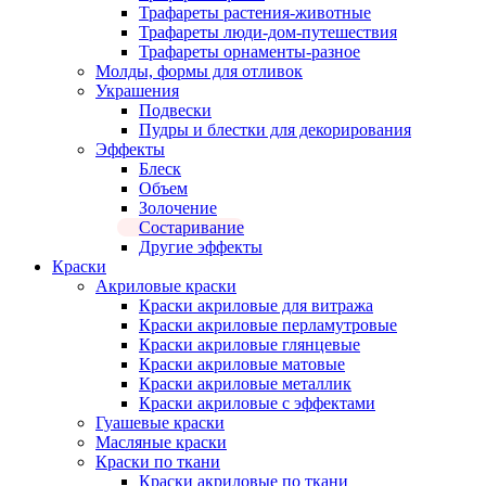
Трафареты растения-животные
Трафареты люди-дом-путешествия
Трафареты орнаменты-разное
Молды, формы для отливок
Украшения
Подвески
Пудры и блестки для декорирования
Эффекты
Блеск
Объем
Золочение
Состаривание
Другие эффекты
Краски
Акриловые краски
Краски акриловые для витража
Краски акриловые перламутровые
Краски акриловые глянцевые
Краски акриловые матовые
Краски акриловые металлик
Краски акриловые с эффектами
Гуашевые краски
Масляные краски
Краски по ткани
Краски акриловые по ткани