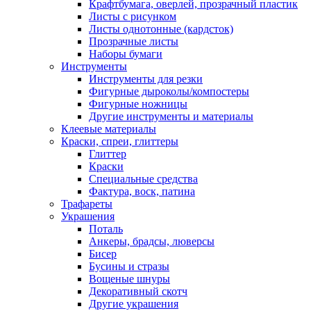
Крафтбумага, оверлей, прозрачный пластик
Листы c рисунком
Листы однотонные (кардсток)
Прозрачные листы
Наборы бумаги
Инструменты
Инструменты для резки
Фигурные дыроколы/компостеры
Фигурные ножницы
Другие инструменты и материалы
Клеевые материалы
Краски, спреи, глиттеры
Глиттер
Краски
Специальные средства
Фактура, воск, патина
Трафареты
Украшения
Поталь
Анкеры, брадсы, люверсы
Бисер
Бусины и стразы
Вощеные шнуры
Декоративный скотч
Другие украшения