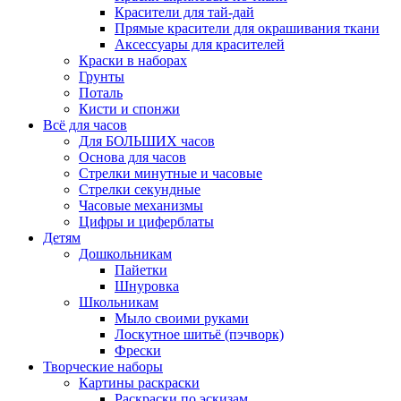
Красители для тай-дай
Прямые красители для окрашивания ткани
Аксессуары для красителей
Краски в наборах
Грунты
Поталь
Кисти и спонжи
Всё для часов
Для БОЛЬШИХ часов
Основа для часов
Стрелки минутные и часовые
Стрелки секундные
Часовые механизмы
Цифры и циферблаты
Детям
Дошкольникам
Пайетки
Шнуровка
Школьникам
Мыло своими руками
Лоскутное шитьё (пэчворк)
Фрески
Творческие наборы
Картины раскраски
Раскраски по эскизам