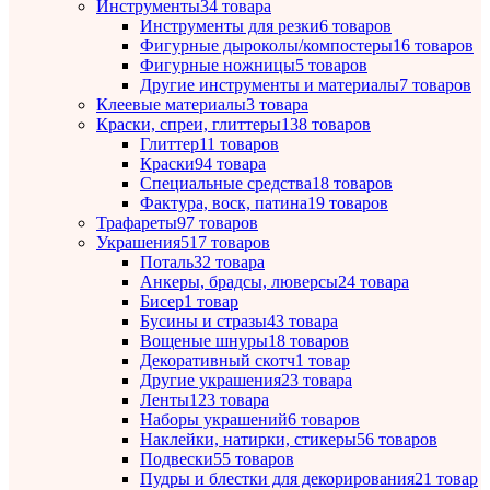
Инструменты
34 товара
Инструменты для резки
6 товаров
Фигурные дыроколы/компостеры
16 товаров
Фигурные ножницы
5 товаров
Другие инструменты и материалы
7 товаров
Клеевые материалы
3 товара
Краски, спреи, глиттеры
138 товаров
Глиттер
11 товаров
Краски
94 товара
Специальные средства
18 товаров
Фактура, воск, патина
19 товаров
Трафареты
97 товаров
Украшения
517 товаров
Поталь
32 товара
Анкеры, брадсы, люверсы
24 товара
Бисер
1 товар
Бусины и стразы
43 товара
Вощеные шнуры
18 товаров
Декоративный скотч
1 товар
Другие украшения
23 товара
Ленты
123 товара
Наборы украшений
6 товаров
Наклейки, натирки, стикеры
56 товаров
Подвески
55 товаров
Пудры и блестки для декорирования
21 товар