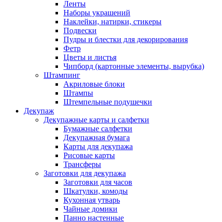
Ленты
Наборы украшений
Наклейки, натирки, стикеры
Подвески
Пудры и блестки для декорирования
Фетр
Цветы и листья
Чипборд (картонные элементы, вырубка)
Штампинг
Акриловые блоки
Штампы
Штемпельные подушечки
Декупаж
Декупажные карты и салфетки
Бумажные салфетки
Декупажная бумага
Карты для декупажа
Рисовые карты
Трансферы
Заготовки для декупажа
Заготовки для часов
Шкатулки, комоды
Кухонная утварь
Чайные домики
Панно настенные