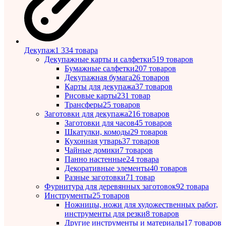
Декупаж
1 334 товара
Декупажные карты и салфетки
519 товаров
Бумажные салфетки
207 товаров
Декупажная бумага
26 товаров
Карты для декупажа
37 товаров
Рисовые карты
231 товар
Трансферы
25 товаров
Заготовки для декупажа
216 товаров
Заготовки для часов
45 товаров
Шкатулки, комоды
29 товаров
Кухонная утварь
37 товаров
Чайные домики
7 товаров
Панно настенные
24 товара
Декоративные элементы
40 товаров
Разные заготовки
71 товар
Фурнитура для деревянных заготовок
92 товара
Инструменты
25 товаров
Ножницы, ножи для художественных работ,
инструменты для резки
8 товаров
Другие инструменты и материалы
17 товаров