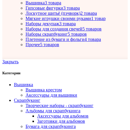
Вышивка
3 товара
Гипсовые фигурки
3 товара
Лоскутное шитьё (пэчворк)
2 товара
Мягкие игрушки своими руками
1 товар
Наборы декупаж
3 товара
Наборы для создания свечей
5 товаров
Наборы скрапбукинг
5 товаров
Плетение из бумаги и фольги
4 товара
Прочее
5 товаров
Закрыть
Категории
Вышивка
Вышивка крестом
Аксессуары для вышивки
Скрапбукинг
Творческие наборы - скрапбукинг
Альбомы для скрапбукинга
Аксессуары для альбомов
Заготовки для альбомов
Бумага для скрапбукинга