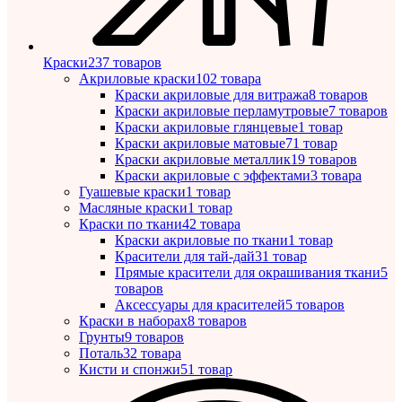
Краски
237 товаров
Акриловые краски
102 товара
Краски акриловые для витража
8 товаров
Краски акриловые перламутровые
7 товаров
Краски акриловые глянцевые
1 товар
Краски акриловые матовые
71 товар
Краски акриловые металлик
19 товаров
Краски акриловые с эффектами
3 товара
Гуашевые краски
1 товар
Масляные краски
1 товар
Краски по ткани
42 товара
Краски акриловые по ткани
1 товар
Красители для тай-дай
31 товар
Прямые красители для окрашивания ткани
5
товаров
Аксессуары для красителей
5 товаров
Краски в наборах
8 товаров
Грунты
9 товаров
Поталь
32 товара
Кисти и спонжи
51 товар