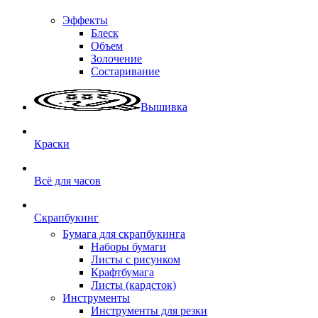
Эффекты
Блеск
Объем
Золочение
Состаривание
Вышивка
Краски
Всё для часов
Скрапбукинг
Бумага для скрапбукинга
Наборы бумаги
Листы с рисунком
Крафтбумага
Листы (кардсток)
Инструменты
Инструменты для резки