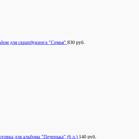
бом для скрапбукинга "Семья"
830
руб.
отовка для альбома "Печенька" (6 л.)
140
руб.