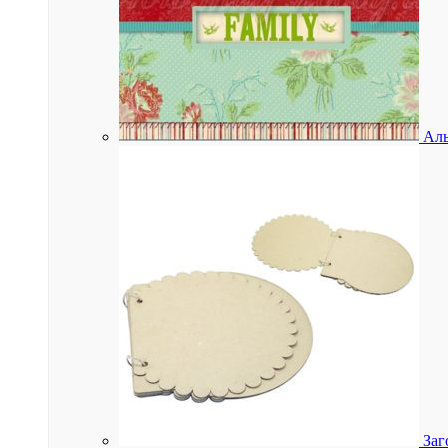
Аль
Заг