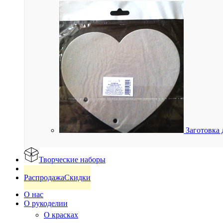
Заготовка 
Творческие наборы
Готовые изделия
Распродажа
Скидки
О нас
О рукоделии
О красках