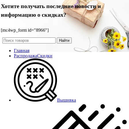
Хотите получать последние новости и
информацию о скидках?
[mc4wp_form id="8966"]
Найти
Главная
Распродажа
Скидки
Вышивка