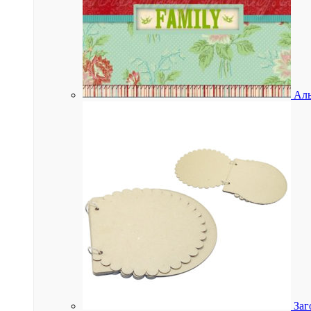
Аль
Заг