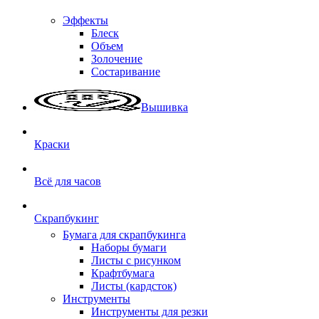
Эффекты
Блеск
Объем
Золочение
Состаривание
Вышивка
Краски
Всё для часов
Скрапбукинг
Бумага для скрапбукинга
Наборы бумаги
Листы с рисунком
Крафтбумага
Листы (кардсток)
Инструменты
Инструменты для резки