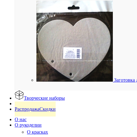
Заготовка 
Творческие наборы
Готовые изделия
Распродажа
Скидки
О нас
О рукоделии
О красках