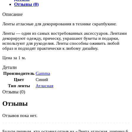
"Темно-
Отзывы (0)
синий"
(038)
Описание
Ленты атласные для декорирования в технике скрапбукинг.
Ленты — один из самых востребованных аксессуаров. Лентами
декорируют одежду, прическу, украшают букеты и подарки,
используют для рукоделия. Ленты способны оживить любой
образ и подходят практически к любому дизайну.
Цена за 1 м.
Детали
Производитель
Gamma
Цвет
Синий
Тип ленты
Атласная
Отзывы (0)
Отзывы
Отзывов пока нет.
Будьте первым, кто оставил отзыв на «Лента атласная, ширина 6