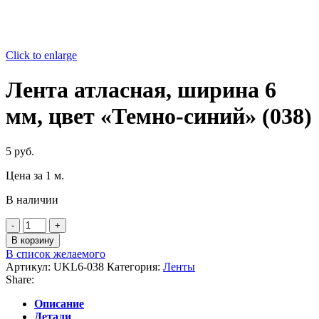
Click to enlarge
Лента атласная, ширина 6
мм, цвет «Темно-синий» (038)
5
руб.
Цена за 1 м.
В наличии
Количество
товара
В корзину
Лента
В список желаемого
атласная,
Артикул:
UKL6-038
Категория:
Ленты
ширина
Share:
6
мм,
Описание
цвет
Детали