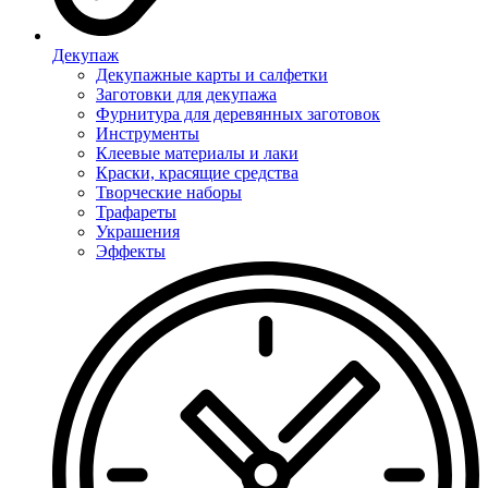
Декупаж
Декупажные карты и салфетки
Заготовки для декупажа
Фурнитура для деревянных заготовок
Инструменты
Клеевые материалы и лаки
Краски, красящие средства
Творческие наборы
Трафареты
Украшения
Эффекты