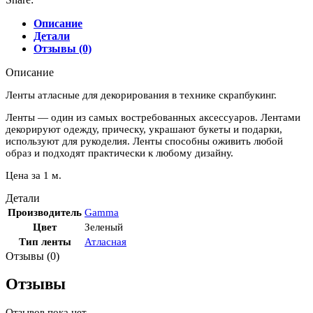
12
мм,
Описание
цвет
Детали
"Темно-
Отзывы (0)
зеленый"
(035)
Описание
Ленты атласные для декорирования в технике скрапбукинг.
Ленты — один из самых востребованных аксессуаров. Лентами
декорируют одежду, прическу, украшают букеты и подарки,
используют для рукоделия. Ленты способны оживить любой
образ и подходят практически к любому дизайну.
Цена за 1 м.
Детали
Производитель
Gamma
Цвет
Зеленый
Тип ленты
Атласная
Отзывы (0)
Отзывы
Отзывов пока нет.