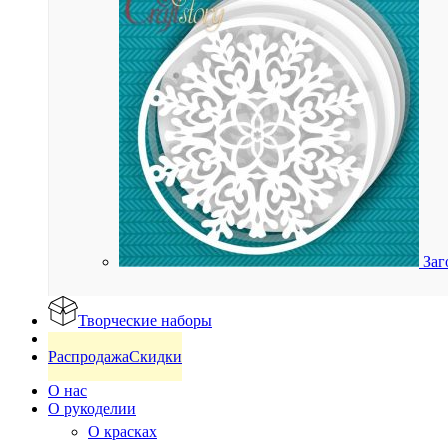
Заг
Творческие наборы
Готовые изделия
Распродажа
Скидки
О нас
О рукоделии
О красках