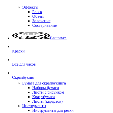
Эффекты
Блеск
Объем
Золочение
Состаривание
Вышивка
Краски
Всё для часов
Скрапбукинг
Бумага для скрапбукинга
Наборы бумаги
Листы с рисунком
Крафтбумага
Листы (кардсток)
Инструменты
Инструменты для резки