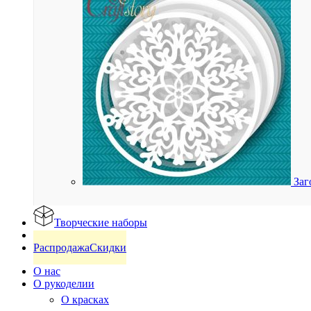
Заг
Творческие наборы
Готовые изделия
Распродажа
Скидки
О нас
О рукоделии
О красках