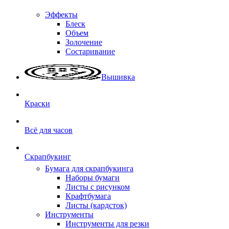
Эффекты
Блеск
Объем
Золочение
Состаривание
Вышивка
Краски
Всё для часов
Скрапбукинг
Бумага для скрапбукинга
Наборы бумаги
Листы с рисунком
Крафтбумага
Листы (кардсток)
Инструменты
Инструменты для резки