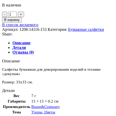
В наличии
Количество
товара
В корзину
Салфетки
В список желаемого
бумажные
Артикул:
1208-14116-153
Категория:
Бумажные салфетки
для
Share:
декупажа
"Орхидея",
Описание
розовый
Детали
Отзывы (0)
Описание
Салфетка бумажная для декорирования изделий в технике
«декупаж»
Размер: 33х33 см.
Детали
Вес
7 г
Габариты
15 × 15 × 0.2 см
Производитель
Braun&Company
Тема
Узоры
,
Цветы