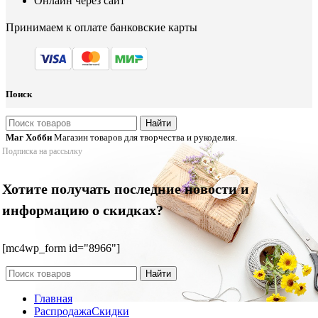
Онлайн через сайт
Принимаем к оплате банковские карты
Поиск
Найти
Маг Хобби
Магазин товаров для творчества и рукоделия.
Подписка на рассылку
Хотите получать последние новости и
информацию о скидках?
[mc4wp_form id="8966"]
Найти
Главная
Распродажа
Скидки