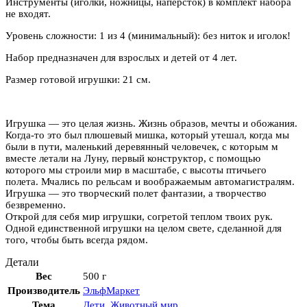
Инструменты (иголки, ножницы, наперсток) в комплект набора
не входят.
Уровень сложности: 1 из 4 (минимальный): без ниток и иголок!
Набор предназначен для взрослых и детей от 4 лет.
Размер готовой игрушки: 21 см.
Игрушка — это целая жизнь. Жизнь образов, мечты и обожания.
Когда-то это был плюшевый мишка, который утешал, когда мы
были в пути, маленький деревянный человечек, с которым м
вместе летали на Луну, первый конструктор, с помощью
которого мы строили мир в масштабе, с высоты птичьего
полета. Мчались по рельсам и воображаемым автомагистралям.
Игрушка — это творческий полет фантазии, а творчество
безвременно.
Открой для себя мир игрушки, согретой теплом твоих рук.
Одной единственной игрушки на целом свете, сделанной для
того, чтобы быть всегда рядом.
Детали
Вес
500 г
Производитель
ЭльфМаркет
Тема
Дети
,
Животный мир