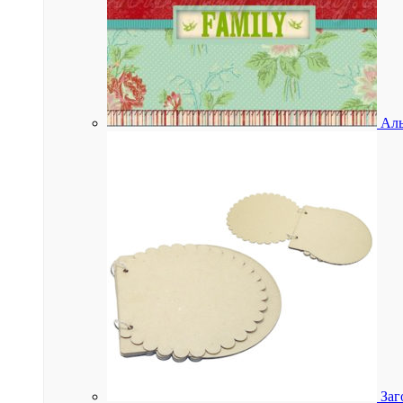
Аль
Заг