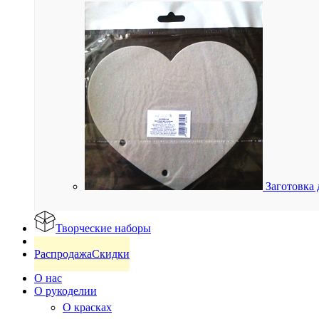
Заготовка 
Творческие наборы
Готовые изделия
Распродажа
Скидки
О нас
О рукоделии
О красках