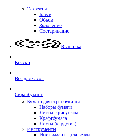
Эффекты
Блеск
Объем
Золочение
Состаривание
Вышивка
Краски
Всё для часов
Скрапбукинг
Бумага для скрапбукинга
Наборы бумаги
Листы с рисунком
Крафтбумага
Листы (кардсток)
Инструменты
Инструменты для резки