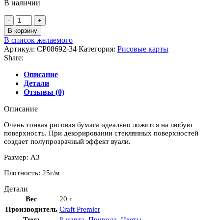
В наличии
Количество
товара
В корзину
Бумага
В список желаемого
рисовая
Артикул:
CP08692-34
Категория:
Рисовые карты
для
Share:
декупажа
"Любимой
Описание
мамочке"
Детали
28х38
Отзывы (0)
см
Описание
Очень тонкая рисовая бумага идеально ложится на любую
поверхность. При декорировании стеклянных поверхностей
создает полупрозрачный эффект вуали.
Размер: А3
Плотность: 25г/м
Детали
Вес
20 г
Производитель
Craft Premier
Тема
8 марта
,
Природа
,
Цветы