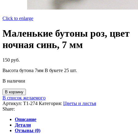
Click to enlarge
Маленькие бутоны роз, цвет
ночная синь, 7 мм
150
руб.
Высота бутона 7мм В букете 25 шт.
В наличии
Количество
В корзину
товара
В список желаемого
Маленькие
Артикул:
T1-274
Категория:
Цветы и листья
бутоны
Share:
роз,
цвет
Описание
ночная
Детали
синь,
Отзывы (0)
7