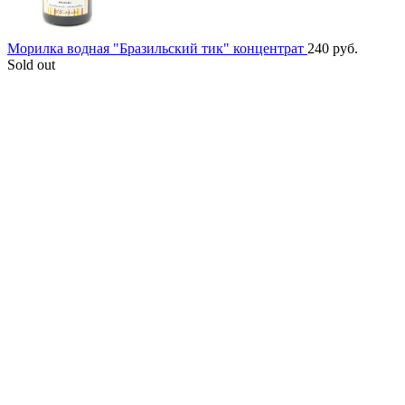
Морилка водная "Бразильский тик" концентрат
240
руб.
Sold out