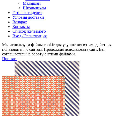
Малышам
Школьникам
Готовые изделия
Условия доставки
Возврат
Контакты
Список желаемого
Вход / Регистрация
Мы используем файлы cookie для улучшения взаимодействия
пользователя с сайтом. Продолжая использовать сайт, Вы
соглашаетесь на работу с этими файлами.
Принять