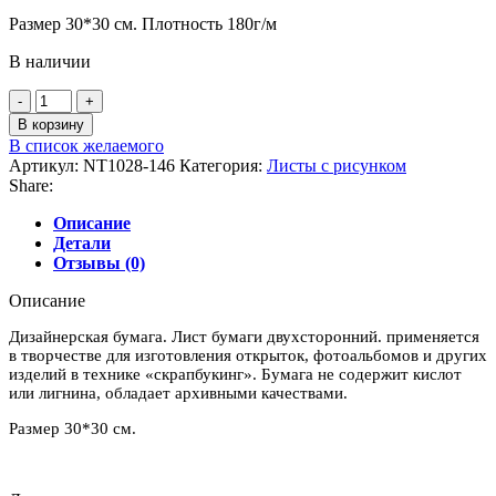
Размер 30*30 см. Плотность 180г/м
В наличии
Количество
товара
В корзину
Дизайнерская
В список желаемого
бумага
Артикул:
NT1028-146
Категория:
Листы c рисунком
"Frolic"
Share:
коллекция
"Now
Описание
and
Детали
Then",
Отзывы (0)
MME
Описание
Дизайнерская бумага. Лист бумаги двухсторонний. применяется
в творчестве для изготовления открыток, фотоальбомов и других
изделий в технике «скрапбукинг». Бумага не содержит кислот
или лигнина, обладает архивными качествами.
Размер 30*30 см.