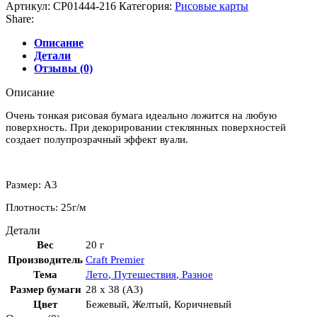
рисовая
Артикул:
CP01444-216
Категория:
Рисовые карты
для
Share:
декупажа
"Travelling"
Описание
28х38
Детали
см
Отзывы (0)
Описание
Очень тонкая рисовая бумага идеально ложится на любую
поверхность. При декорировании стеклянных поверхностей
создает полупрозрачный эффект вуали.
Размер: А3
Плотность: 25г/м
Детали
Вес
20 г
Производитель
Craft Premier
Тема
Лето
,
Путешествия
,
Разное
Размер бумаги
28 x 38 (A3)
Цвет
Бежевый
,
Желтый
,
Коричневый