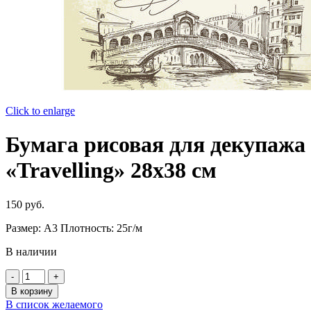
Click to enlarge
Бумага рисовая для декупажа
«Travelling» 28х38 см
150
руб.
Размер: А3 Плотность: 25г/м
В наличии
Количество
товара
В корзину
Бумага
В список желаемого