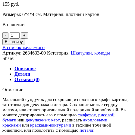
155
руб.
Размеры: 6*4*4 см. Материал: плотный картон.
В наличии
Количество
товара
В корзину
Мини-
В список желаемого
сундучок
Артикул:
2634633-00
Категория:
Шкатулки, комоды
Share:
Описание
Детали
Отзывы (0)
Описание
Маленький сундучок для сокровищ из плотного крафт-картона,
заготовка для декупажа и декора. Сохранит милые сердцу
мелочи, или станет оригинальной подарочной коробочкой. Вы
можете декорировать его с помощью
салфеток
,
рисовой
бумаги
или
декупажных карт
, расписать
акриловыми
красками
или
красками-контурами
в технике точечной
живописи, или позолотить с помощью
потали
!