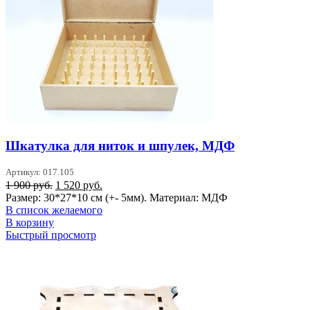
Шкатулка для ниток и шпулек, МДФ
Артикул: 017.105
Первоначальная
Текущая
1 900
руб.
1 520
руб.
цена
цена:
Размер: 30*27*10 см (+- 5мм). Материал: МДФ
составляла
1
В список желаемого
1
520 руб..
В корзину
900 руб..
Быстрый просмотр