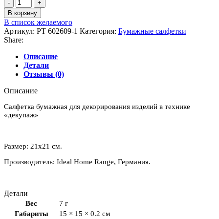
Количество
товара
В корзину
Салфетки
В список желаемого
бумажные
Артикул:
PT 602609-1
Категория:
Бумажные салфетки
для
Share:
декупажа
"Обручальные
Описание
кольца"
Детали
Отзывы (0)
Описание
Салфетка бумажная для декорирования изделий в технике
«декупаж»
Размер: 21х21 см.
Производитель: Ideal Home Range, Германия.
Детали
Вес
7 г
Габариты
15 × 15 × 0.2 см