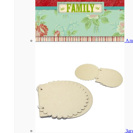
Аль
Заг