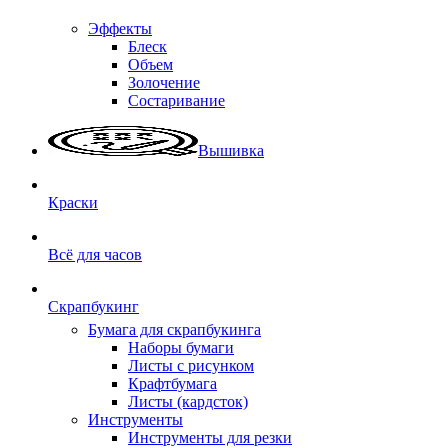
Эффекты
Блеск
Объем
Золочение
Состаривание
Вышивка
Краски
Всё для часов
Скрапбукинг
Бумага для скрапбукинга
Наборы бумаги
Листы с рисунком
Крафтбумага
Листы (кардсток)
Инструменты
Инструменты для резки