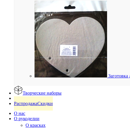
Заготовка 
Творческие наборы
Готовые изделия
Распродажа
Скидки
О нас
О рукоделии
О красках