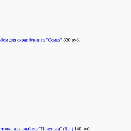
бом для скрапбукинга "Семья"
830
руб.
отовка для альбома "Печенька" (6 л.)
140
руб.