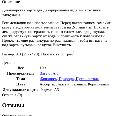
Описание
Дизайнерская карта для декорирования изделий в технике
«декупаж».
Рекомендации по использованию: Перед наклеиванием замочить
карту в воде комнатной температуры на 2-3 минуты. Покрыть
декорируемую поверхность тонким слоем клея для декупажа,
слегка отряхнуть карту от воды и приложить к поверхности.
Проклеить еще раз, аккуратно разглаживая, чтобы выгнать из-
под карты пузырьки воздуха. Высушить.
2
Размер: А3 (297х420). Плотность 30 гр/м
.
Детали
Вес
10 г
Производитель
Base of Art
Тема
Живопись
,
Природа
,
Путешествия
Цвет
Ассорти
,
Желтый
,
Зеленый
,
Коричневый
Декупажные карты
Формат А3
Отзывы (0)
Отзывы
Отзывов пока нет.