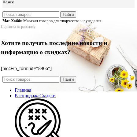
Поиск
Найти
Маг Хобби
Магазин товаров для творчества и рукоделия.
Подписка на рассылку
Хотите получать последние новости и
информацию о скидках?
[mc4wp_form id="8966"]
Найти
Главная
Распродажа
Скидки