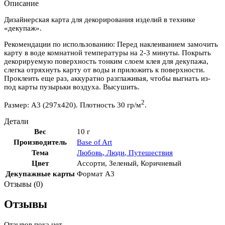
Описание
Дизайнерская карта для декорирования изделий в технике
«декупаж».
Рекомендации по использованию: Перед наклеиванием замочить
карту в воде комнатной температуры на 2-3 минуты. Покрыть
декорируемую поверхность тонким слоем клея для декупажа,
слегка отряхнуть карту от воды и приложить к поверхности.
Проклеить еще раз, аккуратно разглаживая, чтобы выгнать из-
под карты пузырьки воздуха. Высушить.
2
Размер: А3 (297х420). Плотность 30 гр/м
.
Детали
Вес
10 г
Производитель
Base of Art
Тема
Любовь
,
Люди
,
Путешествия
Цвет
Ассорти
,
Зеленый
,
Коричневый
Декупажные карты
Формат А3
Отзывы (0)
Отзывы
Отзывов пока нет.