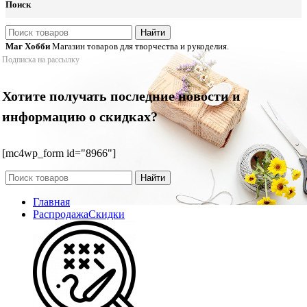
Поиск
Найти
Маг Хобби
Магазин товаров для творчества и рукоделия.
Подписка на рассылку
Хотите получать последние новости и
информацию о скидках?
[mc4wp_form id="8966"]
Найти
Главная
Распродажа
Скидки