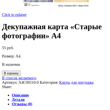
Click to enlarge
Декупажная карта «Старые
фотографии» А4
55
руб.
Размер: А4.
В наличии
Количество
В корзину
товара
В список желаемого
Декупажная
Артикул:
A4C00110-0
Категория:
Карты для декупажа
карта
Share:
"Старые
фотографии"
Описание
А4
Детали
Отзывы (0)