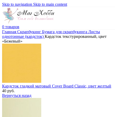
Skip to navigation
Skip to main content
0
товаров
Главная
Скрапбукинг
Бумага для скрапбукинга
Листы
однотонные (кардсток)
Кардсток текстурированный, цвет
«Бежевый»
Кардсток гладкий матовый Сover Board Classic, цвет желтый
40
руб.
Вернуться назад