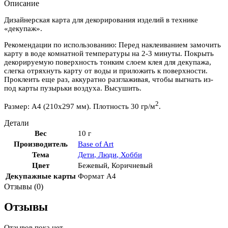
Описание
Дизайнерская карта для декорирования изделий в технике
«декупаж».
Рекомендации по использованию: Перед наклеиванием замочить
карту в воде комнатной температуры на 2-3 минуты. Покрыть
декорируемую поверхность тонким слоем клея для декупажа,
слегка отряхнуть карту от воды и приложить к поверхности.
Проклеить еще раз, аккуратно разглаживая, чтобы выгнать из-
под карты пузырьки воздуха. Высушить.
2
Размер: А4 (210х297 мм). Плотность 30 гр/м
.
Детали
Вес
10 г
Производитель
Base of Art
Тема
Дети
,
Люди
,
Хобби
Цвет
Бежевый
,
Коричневый
Декупажные карты
Формат А4
Отзывы (0)
Отзывы
Отзывов пока нет.