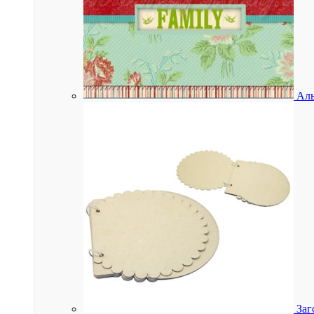
Аль
Заг