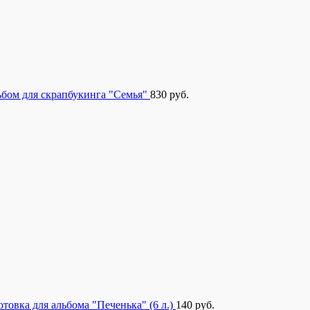
бом для скрапбукинга "Семья"
830
руб.
отовка для альбома "Печенька" (6 л.)
140
руб.