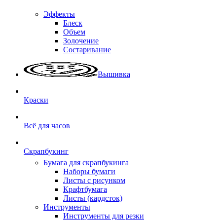
Эффекты
Блеск
Объем
Золочение
Состаривание
Вышивка
Краски
Всё для часов
Скрапбукинг
Бумага для скрапбукинга
Наборы бумаги
Листы с рисунком
Крафтбумага
Листы (кардсток)
Инструменты
Инструменты для резки