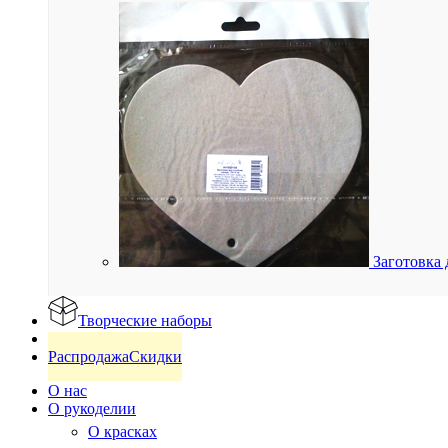
Заготовка 
Творческие наборы
Готовые изделия
Распродажа
Скидки
О нас
О рукоделии
О красках