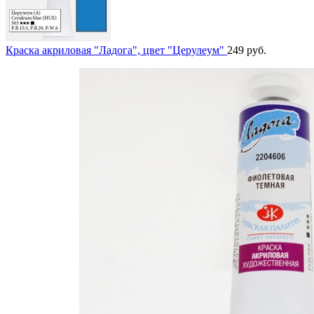
Краска акриловая "Ладога", цвет "Церулеум"
249
руб.