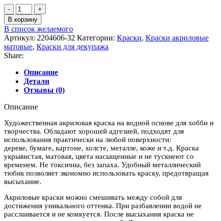
Количество
товара
В корзину
Краска
В список желаемого
акриловая
Артикул:
2204606-32
Категории:
Краски
,
Краски акриловые
"Ладога",
матовые
,
Краски для декупажа
цвет
Share:
"Фиолетовый
темный"
Описание
Детали
Отзывы (0)
Описание
Художественная акриловая краска на водной основе для хобби и
творчества. Обладают хорошей адгезией, подходят для
использования практически на любой поверхности:
дереве, бумаге, картоне, холсте, металле, коже и т.д. Краска
укрывистая, матовая, цвета насыщенные и не тускнеют со
временем. Не токсична, без запаха. Удобный металлический
тюбик позволяет экономно использовать краску, предотвращая
высыхание.
Акриловые краски можно смешивать между собой для
достижения уникального оттенка. При разбавлении водой не
расслаивается и не комкуется. После высыхания краска не