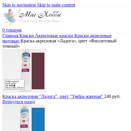
Skip to navigation
Skip to main content
0
товаров
Главная
Краски
Акриловые краски
Краски акриловые
матовые
Краска акриловая «Ладога», цвет «Фиолетовый
темный»
Краска акриловая "Ладога", цвет "Умбра жженая"
249
руб.
Вернуться назад