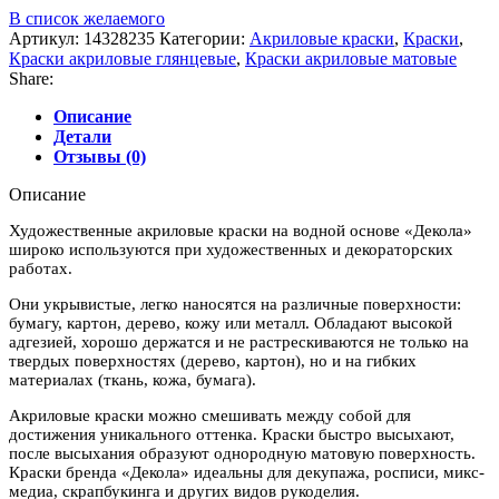
В список желаемого
Артикул:
14328235
Категории:
Акриловые краски
,
Краски
,
Краски акриловые глянцевые
,
Краски акриловые матовые
Share:
Описание
Детали
Отзывы (0)
Описание
Художественные акриловые краски на водной основе «Декола»
широко используются при художественных и декораторских
работах.
Они укрывистые, легко наносятся на различные поверхности:
бумагу, картон, дерево, кожу или металл. Обладают высокой
адгезией, хорошо держатся и не растрескиваются не только на
твердых поверхностях (дерево, картон), но и на гибких
материалах (ткань, кожа, бумага).
Акриловые краски можно смешивать между собой для
достижения уникального оттенка. Краски быстро высыхают,
после высыхания образуют однородную матовую поверхность.
Краски бренда «Декола» идеальны для декупажа, росписи, микс-
медиа, скрапбукинга и других видов рукоделия.