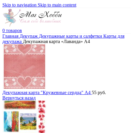
Skip to navigation
Skip to main content
0
товаров
Главная
Декупаж
Декупажные карты и салфетки
Карты для
декупажа
Декупажная карта «Лаванда» А4
Декупажная карта "Кружевные сердца" А4
55
руб.
Вернуться назад