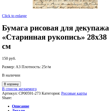
Click to enlarge
Бумага рисовая для декупажа
«Старинная рукопись» 28х38
см
150
руб.
Размер: А3 Плотность: 25г/м
В наличии
Количество
В корзину
товара
В список желаемого
Бумага
Артикул:
CP00591-273
Категория:
Рисовые карты
рисовая
Share:
для
декупажа
Описание
"Старинная
Детали