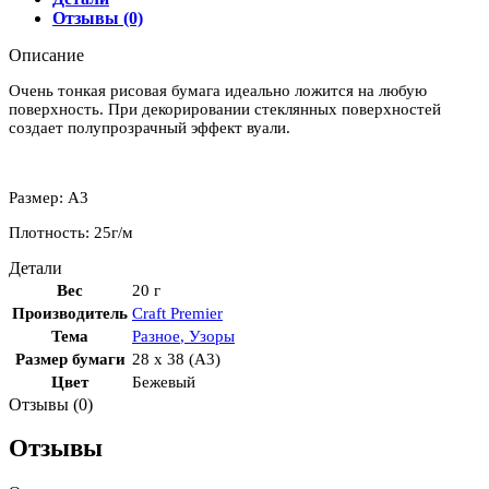
рукопись"
Отзывы (0)
28х38
см
Описание
Очень тонкая рисовая бумага идеально ложится на любую
поверхность. При декорировании стеклянных поверхностей
создает полупрозрачный эффект вуали.
Размер: А3
Плотность: 25г/м
Детали
Вес
20 г
Производитель
Craft Premier
Тема
Разное
,
Узоры
Размер бумаги
28 x 38 (A3)
Цвет
Бежевый
Отзывы (0)
Отзывы