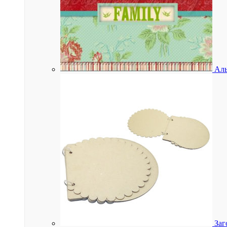
Аль
Заг