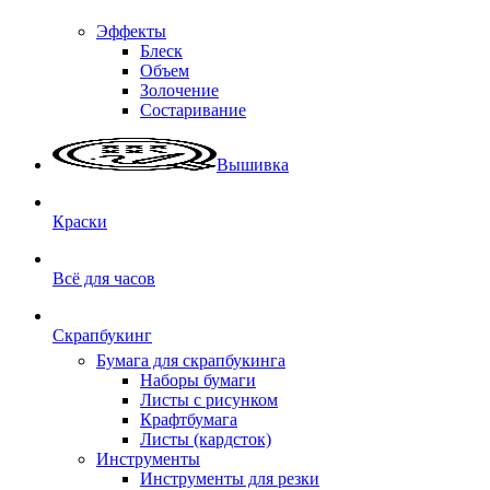
Эффекты
Блеск
Объем
Золочение
Состаривание
Вышивка
Краски
Всё для часов
Скрапбукинг
Бумага для скрапбукинга
Наборы бумаги
Листы с рисунком
Крафтбумага
Листы (кардсток)
Инструменты
Инструменты для резки