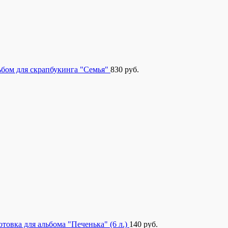
бом для скрапбукинга "Семья"
830
руб.
отовка для альбома "Печенька" (6 л.)
140
руб.