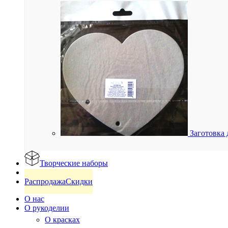
Заготовка 
Творческие наборы
Готовые изделия
Распродажа
Скидки
О нас
О рукоделии
О красках