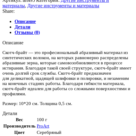
Артикул:
art495
Категории:
Другие инструменты и
брайт
материалы
,
Другие инструменты и материалы
Share:
Описание
Детали
Отзывы (0)
Описание
Скотч-брайт — это професиональный абразивный материал из
синтетических волокон, на которых равномерно распределены
абразивные зерна, которые самовозобновляются в процессе
истирания. Благодаря такой своей структуре, скотч-брайт имеет
очень долгий срок службы. Скотч-брайт предназначен
для деликатной, щадящей шлифовки и полировки, и незаменим
на конечных стадиях работы. Благодаря гибкости материала,
скотч-брайт идеален для работы со сложными поверхностями и
профилями.
Размер: 10*20 см. Толщина 0,5 см.
Детали
Вес
100 г
Производитель
ProArt
Цвет
Серебряный