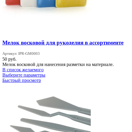
Мелок восковой для рукоделия в ассортименте
Артикул: IPR-GM0003
50
руб.
Мелок восковой для нанесения разметки на материале.
В список желаемого
Этот
Выберите параметры
товар
Быстрый просмотр
имеет
несколько
вариаций.
Опции
можно
выбрать
на
странице
товара.