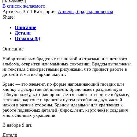
В корзину
товара
В список желаемого
Брадсы
Артикул:
3511
Категория:
Анкеры, брадсы, люверсы
тканевые
Share:
вышитые
Decola
Описание
"Baby",
Детали
9
Отзывы (0)
шт,
голубой
Описание
Набор тканевых брадсов с вышивкой и стразами для детского
альбома, открытки или маминых сокровищ. Брадсы выполнены
из текстиля с контрастными рисунками, что придаст работе в
детской тематике яркий акцент.
Брадс — это элемент, по форме напоминающий гвоздик или
кнопку с декоративной шляпкой. Брадс имеет раздвоенную
гибкую ножку, которая продевается сквозь отверстие в бумаге,
ленточке, картоне и крепится путем отгибания двух частей
ножки в разные стороны. Брадсы идеальны для крепления к
работе подвижных деталей (бирок, лент, карточек) и создания
многослойных украшений.
В наборе 9 шт.
Детали