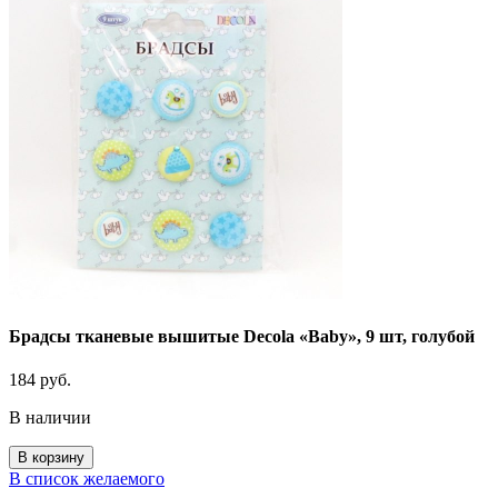
Брадсы тканевые вышитые Decola «Baby», 9 шт, голубой
184
руб.
В наличии
Количество
В корзину
товара
В список желаемого
Брадсы