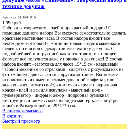
технике декупаж
Артикул: MH601016
1 990
руб.
Набор для творческих людей и прекрасный подарок! С
помощью данного набора Вы сможете самостоятельно сделать
красивые настенные часы. В состав набора входит всё
необходимое, чтобы Вы могли не только создать маленький
шедевр, но и освоить декоративную технику декупаж. С
подробнейшей инструкцией как в текстовом, так и видео
формате всё получится даже у новичка в декупаже! В состав
набора входят: - заготовка для часов 15*15 см - кварцевый
часовой механизм со стрелками - салфетка с рисунком как на
фото + бонус: две салфетки с другим мотивом. Вы можете
использовать их вместо рекомендованной салфетки, или
задекупажить что-то своё:) - кисточка - грунт и акриловая
краска - клей и лак для декупажа - макетный нож -
пульверизатор - цифры и декор - подробная бумажная
инструкция, а также ссылка на видео мастер-класс внутри
коробки Размер коробки: 29*17*6 см.
В список желаемого
В корзину
Быстрый просмотр