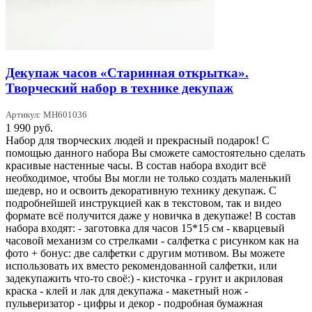
Декупаж часов «Старинная открытка».
Творческий набор в технике декупаж
Артикул: MH601036
1 990
руб.
Набор для творческих людей и прекрасный подарок! С
помощью данного набора Вы сможете самостоятельно сделать
красивые настенные часы. В состав набора входит всё
необходимое, чтобы Вы могли не только создать маленький
шедевр, но и освоить декоративную технику декупаж. С
подробнейшей инструкцией как в текстовом, так и видео
формате всё получится даже у новичка в декупаже! В состав
набора входят: - заготовка для часов 15*15 см - кварцевый
часовой механизм со стрелками - салфетка с рисунком как на
фото + бонус: две салфетки с другим мотивом. Вы можете
использовать их вместо рекомендованной салфетки, или
задекупажить что-то своё:) - кисточка - грунт и акриловая
краска - клей и лак для декупажа - макетный нож -
пульверизатор - цифры и декор - подробная бумажная