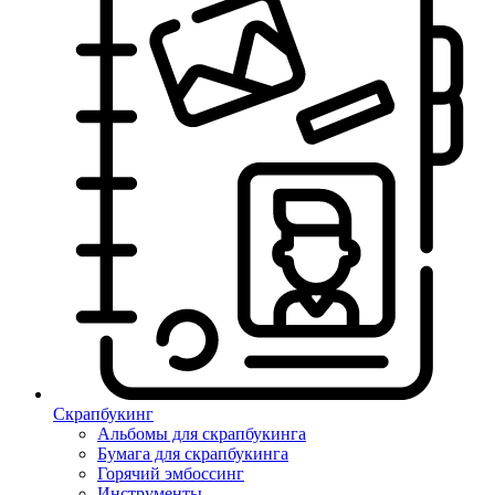
Скрапбукинг
Альбомы для скрапбукинга
Бумага для скрапбукинга
Горячий эмбоссинг
Инструменты