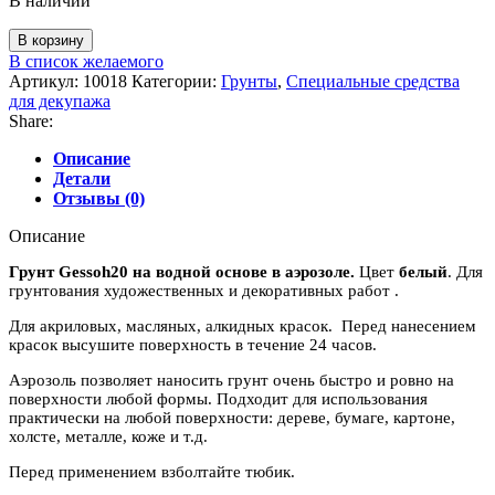
В наличии
Количество
В корзину
товара
В список желаемого
Грунт
Артикул:
10018
Категории:
Грунты
,
Специальные средства
Gesso
для декупажа
h20
Share:
на
водной
Описание
основе
Детали
в
Отзывы (0)
аэрозоле,
400
Описание
мл
Грунт Gessoh20 на водной основе в аэрозоле.
Цвет
белый
. Для
грунтования художественных и декоративных работ .
Для акриловых, масляных, алкидных красок. Перед нанесением
красок высушите поверхность в течение 24 часов.
Аэрозоль позволяет наносить грунт очень быстро и ровно на
поверхности любой формы. Подходит для использования
практически на любой поверхности: дереве, бумаге, картоне,
холсте, металле, коже и т.д.
Перед применением взболтайте тюбик.