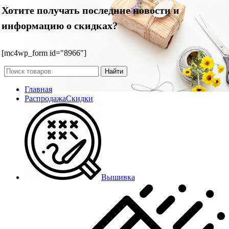
Хотите получать последние новости и
информацию о скидках?
[mc4wp_form id="8966"]
Найти
Главная
Распродажа
Скидки
Вышивка