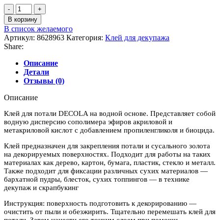
Количество
товара
В корзину
Клей
В список желаемого
для
Артикул:
8628963
Категория:
Клей для декупажа
потали
Share:
DECOLA,
50мл
Описание
Детали
Отзывы (0)
Описание
Клей для потали DECOLA на водной основе. Представляет собой
водную дисперсию сополимера эфиров акриловой и
метакриловой кислот с добавлением пропиленгликоля и биоцида.
Клей предназначен для закрепления потали и сусального золота
на декорируемых поверхностях. Подходит для работы на таких
материалах как дерево, картон, бумага, пластик, стекло и металл.
Также подходит для фиксации различных сухих материалов —
бархатной пудры, блесток, сухих топпингов — в технике
декупаж и скрапбукинг
Инструкция: поверхность подготовить к декорированию —
очистить от пыли и обезжирить. Тщательно перемешать клей для
потали. Затем нанести его тонким слоем при помощи