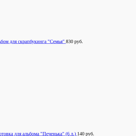
бом для скрапбукинга "Семья"
830
руб.
отовка для альбома "Печенька" (6 л.)
140
руб.