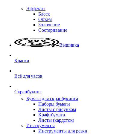
Эффекты
Блеск
Объем
Золочение
Состаривание
Вышивка
Краски
Всё для часов
Скрапбукинг
Бумага для скрапбукинга
Наборы бумаги
Листы с рисунком
Крафтбумага
Листы (кардсток)
Инструменты
Инструменты для резки