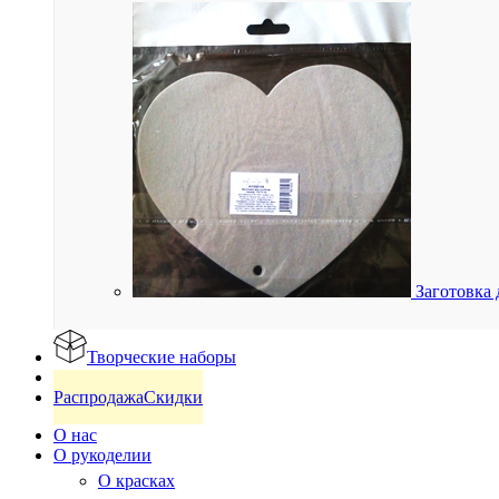
Заготовка 
Творческие наборы
Готовые изделия
Распродажа
Скидки
О нас
О рукоделии
О красках