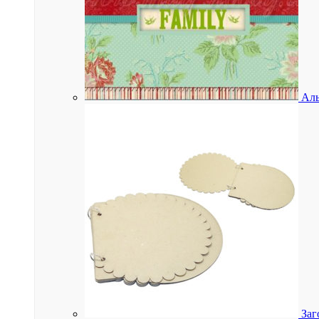
Аль
Заг