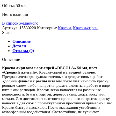
Объем: 50 мл.
Нет в наличии
В список желаемого
Артикул:
15530220
Категории:
Краски
,
Краски-спреи
Share:
Описание
Детали
Отзывы (0)
Описание
Краска акриловая арт-спрей «DECOLA» 50 мл, цвет
«Средний желтый»
. Краска-спрей
на водной основе.
Предназначена для художественных и декоративных работ
.
Удобный
флакон c распылителем
позволяет наносить краску
ровным слоем, либо, напротив, делать акценты в работе в виде
пятен или разводов. Краски легко наносятся на различные
поверхности: бумагу, картон, дерево, ткань, холст, кожу или
металл. Для достижения плотного красочного покрытия краску
наносят в два слоя с промежуточной просушкой примерно 1 час.
Краски быстро высыхают. После высыхания устойчивы к
атмосферным воздействиям. Светостойкие, не тускнеют.