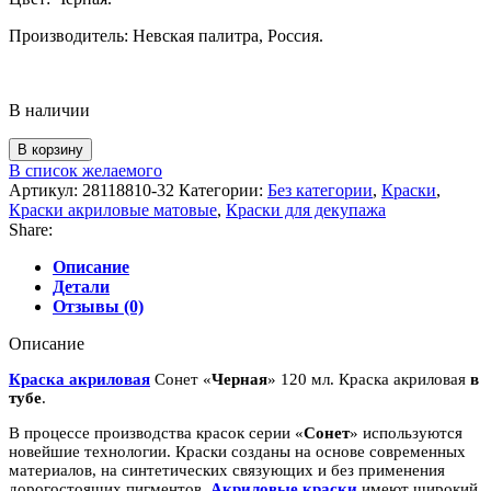
Производитель: Невская палитра, Россия.
В наличии
Количество
В корзину
товара
В список желаемого
Краска
Артикул:
28118810-32
Категории:
Без категории
,
Краски
,
акриловая
Краски акриловые матовые
,
Краски для декупажа
Сонет
Share:
"Черная"
120
Описание
мл
Детали
Отзывы (0)
Описание
Краска акриловая
Сонет «
Черная
» 120 мл. Краска акриловая
в
тубе
.
В процессе производства красок серии «
Сонет
» используются
новейшие технологии. Краски созданы на основе современных
материалов, на синтетических связующих и без применения
дорогостоящих пигментов.
Акриловые краски
имеют широкий