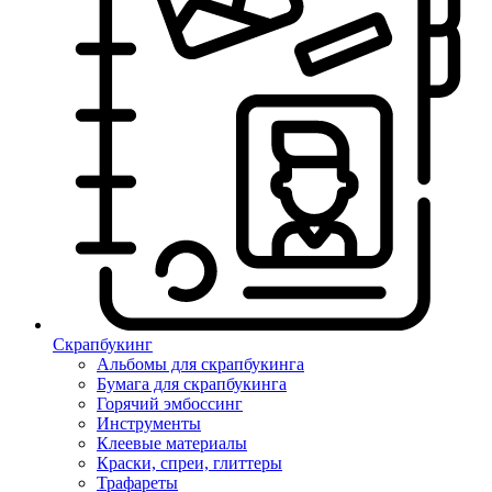
Скрапбукинг
Альбомы для скрапбукинга
Бумага для скрапбукинга
Горячий эмбоссинг
Инструменты
Клеевые материалы
Краски, спреи, глиттеры
Трафареты