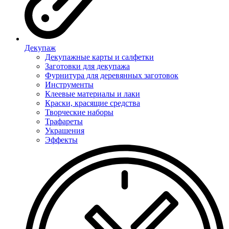
Декупаж
Декупажные карты и салфетки
Заготовки для декупажа
Фурнитура для деревянных заготовок
Инструменты
Клеевые материалы и лаки
Краски, красящие средства
Творческие наборы
Трафареты
Украшения
Эффекты