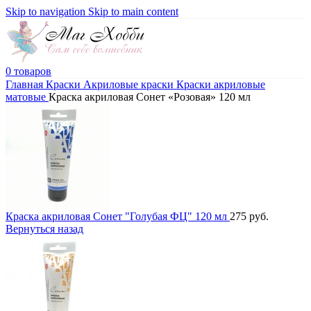
Skip to navigation
Skip to main content
0
товаров
Главная
Краски
Акриловые краски
Краски акриловые
матовые
Краска акриловая Сонет «Розовая» 120 мл
Краска акриловая Сонет "Голубая ФЦ" 120 мл
275
руб.
Вернуться назад