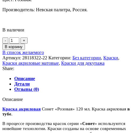
Производитель: Невская палитра, Россия.
В наличии
Количество
товара
В корзину
Краска
В список желаемого
акриловая
Артикул:
28118322-22
Категории:
Без категории
,
Краски
,
Сонет
Краски акриловые матовые
,
Краски для декупажа
"Розовая"
Share:
120
мл
Описание
Детали
Отзывы (0)
Описание
Краска акриловая
Сонет «Розовая» 120 мл. Краска акриловая
в
тубе
.
В процессе производства красок серии «
Сонет
» используются
новейшие технологии. Краски созданы на основе современных