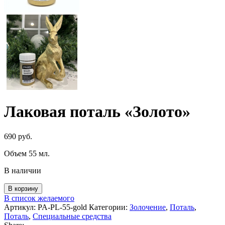
Лаковая поталь «Золото»
690
руб.
Объем 55 мл.
В наличии
Количество
В корзину
товара
В список желаемого
Лаковая
Артикул:
PA-PL-55-gold
Категории:
Золочение
,
Поталь
,
поталь
Поталь
,
Специальные средства
"Золото"