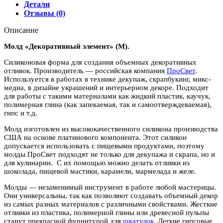
Детали
Отзывы (0)
Описание
Молд «Декоративный элемент» (M).
Силиконовая форма для создания объемных декоративных
отливок. Производитель — российская компания
ПроСвет
.
Используется в работах в технике декупаж, скрапбукинг, микс-
медиа, в дизайне украшений и интерьерном декоре. Подходит
для работы с такими материалами как жидкий пластик, каучук,
полимерная глина (как запекаемая, так и самоотверждеваемая),
гипс и т.д.
Молд изготовлен из высококачественного силикона производства
США на основе платинового компонента. Этот силикон
допускается использовать с пищевыми продуктами, поэтому
молды ПроСвет подходят не только для декупажа и скрапа, но и
для кулинарии. С их помощью можно делать отливки из
шоколада, пищевой мастики, карамели, мармелада и желе.
Молды — незаменимый инструмент в работе любой мастерицы.
Они универсальны, так как позволяют создавать объемный декор
из самых разных материалов с различными свойствами. Жесткие
отливки из пластика, полимерной глины или древесной пульпы
станут прекрасной фурнитурой для
шкатулок
. Легкие гипсовые