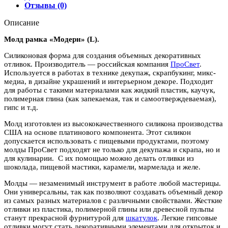
Отзывы (0)
Описание
Молд рамка «Модерн» (L).
Силиконовая форма для создания объемных декоративных
отливок. Производитель — российская компания
ПроСвет
.
Используется в работах в технике декупаж, скрапбукинг, микс-
медиа, в дизайне украшений и интерьерном декоре. Подходит
для работы с такими материалами как жидкий пластик, каучук,
полимерная глина (как запекаемая, так и самоотверждеваемая),
гипс и т.д.
Молд изготовлен из высококачественного силикона производства
США на основе платинового компонента. Этот силикон
допускается использовать с пищевыми продуктами, поэтому
молды ПроСвет подходят не только для декупажа и скрапа, но и
для кулинарии. С их помощью можно делать отливки из
шоколада, пищевой мастики, карамели, мармелада и желе.
Молды — незаменимый инструмент в работе любой мастерицы.
Они универсальны, так как позволяют создавать объемный декор
из самых разных материалов с различными свойствами. Жесткие
отливки из пластика, полимерной глины или древесной пульпы
станут прекрасной фурнитурой для
шкатулок
. Легкие гипсовые
отливки могут стать декоративными элементами для открыток и