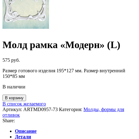
Молд рамка «Модерн» (L)
575
руб.
Размер готового изделия 195*127 мм. Размер внутренний
150*85 мм
В наличии
Количество
В корзину
товара
В список желаемого
Молд
Артикул:
ARTMD0957-73
Категория:
Молды, формы для
рамка
отливок
"Модерн"
Share:
(L)
Описание
Детали