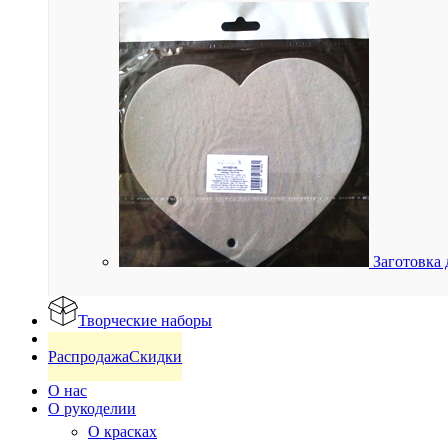
Заготовка 
Творческие наборы
Готовые изделия
Распродажа
Скидки
О нас
О рукоделии
О красках