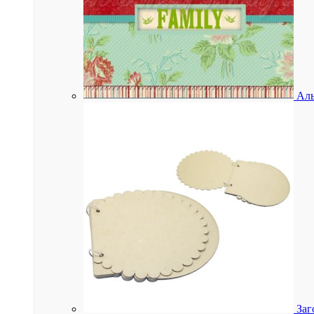
Аль
Заг