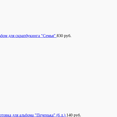
бом для скрапбукинга "Семья"
830
руб.
отовка для альбома "Печенька" (6 л.)
140
руб.