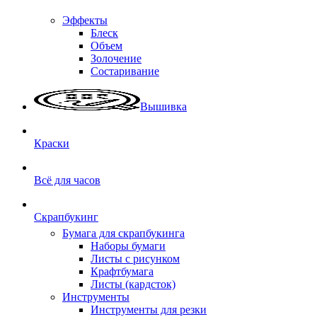
Эффекты
Блеск
Объем
Золочение
Состаривание
Вышивка
Краски
Всё для часов
Скрапбукинг
Бумага для скрапбукинга
Наборы бумаги
Листы с рисунком
Крафтбумага
Листы (кардсток)
Инструменты
Инструменты для резки