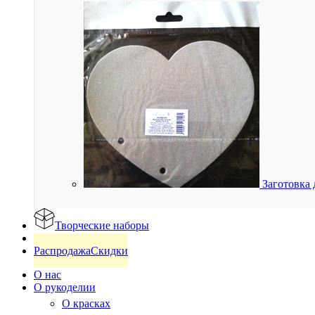
Заготовка 
Творческие наборы
Готовые изделия
Распродажа
Скидки
О нас
О рукоделии
О красках