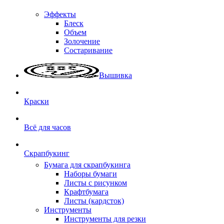
Эффекты
Блеск
Объем
Золочение
Состаривание
Вышивка
Краски
Всё для часов
Скрапбукинг
Бумага для скрапбукинга
Наборы бумаги
Листы с рисунком
Крафтбумага
Листы (кардсток)
Инструменты
Инструменты для резки