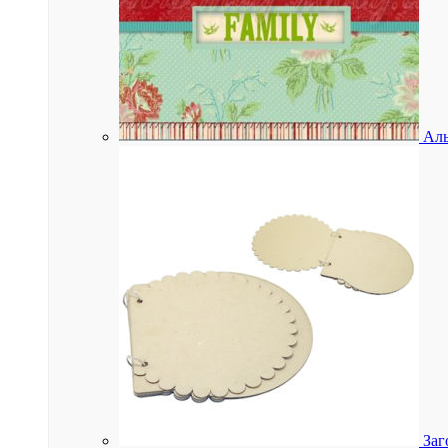
Аль
Заг